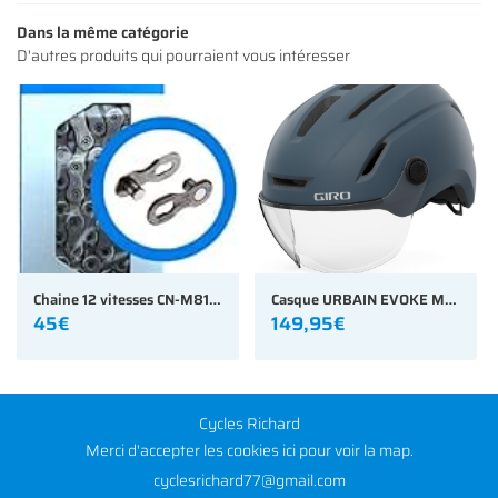
NOS MODÈLES
Dans la même catégorie
D'autres produits qui pourraient vous intéresser
S ACCESSOIRES
Rejoignez-nous
AVIS
ACTUALITÉS
Restez infor
CONTACT
INSCRIPTION NEWS
Chaine 12 vitesses CN-M8100 XT E-BIKE RATED 126 maillons
Casque URBAIN EVOKE MIPS GIRO
45€
149,95€
Cycles Richard
Merci d'accepter les cookies
ici
pour voir la map.