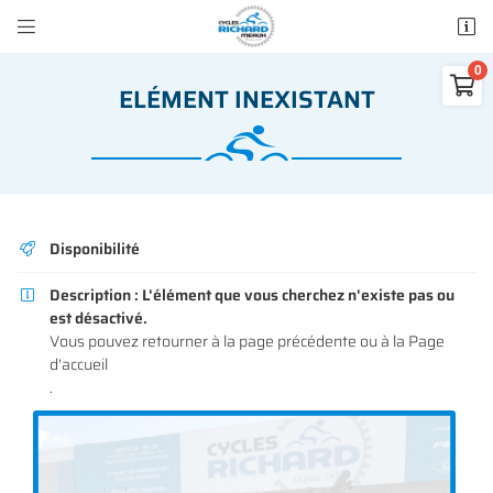


50 rue des Madeleines
77100 Mareuil-lès-Meaux

ELÉMENT INEXISTANT
01 64 34 07 57
0
€
Vider
Disponibilité

Description :
L'élément que vous cherchez n'existe pas ou

est désactivé.
Adresse email de réception

Vous pouvez
retourner à la page précédente
ou à la
Page
Il n'y a aucun produit dans votre panier
d'accueil
Voir notre sélection
.
Recopier le code ci-contre

Rafraîchir le captcha
