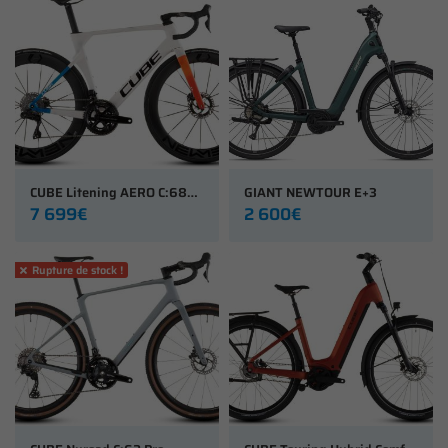
CUBE Litening AERO C:68X SLT
GIANT NEWTOUR E+3
7 699€
2 600€
Rupture de stock !
