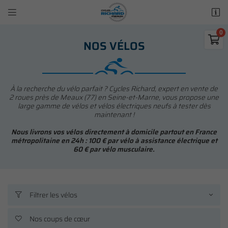


50 rue des Madeleines
77100 Mareuil-lès-Meaux

NOS VÉLOS
01 64 34 07 57
0
€
Vider
À la recherche du vélo parfait ? Cycles Richard, expert en vente de
2 roues près de Meaux (77) en Seine-et-Marne, vous propose une
large gamme de vélos et vélos électriques neufs à tester dès
maintenant !
Nous livrons vos vélos directement à domicile partout en France
métropolitaine en 24h : 100 € par vélo à assistance électrique et
60 € par vélo musculaire.
Adresse email de réception

Il n'y a aucun produit dans votre panier
Voir notre sélection
Recopier le code ci-contre

Filtrer les vélos

Rafraîchir le captcha

Nos coups de cœur
