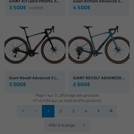
GIANT Kit cadre PROPEL Advanced SL Team Jayco AlUla
Giant Anthem Advanced SL 3 (2026)
3 500€
4 500€
4 000€
Giant Revolt Advanced 2 (2026)
GIANT REVOLT ADVANCED 3 (2026)
3 000€
2 600€
Page 1 sur 11,
affichage des produits
n°1 à n°24 sur un total de 254
produits
1
2
3
4
Aller à la page :