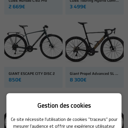
CUBE Nuroad C:62 Pro
CUBE Touring Hybrid Comfort SLX 800
2 669€
3 499€
GIANT ESCAPE CITY DISC 2
Giant Propel Advanced SL 1 (2027)
850€
8 300€
Gestion des cookies
Une questio
ACCUEIL
Ce site nécessite l'utilisation de cookies "traceurs" pour
mesurer l'audience et offrir une expérience utilisateur
01 64 34 07 
NOS SERVICES