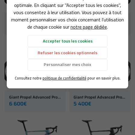
optimale. En cliquant sur "Accepter tous les cookies",
vous consentez à leur utilisation. Vous pouvez à tout
NOS VÉLOS
moment personnaliser vos choix concernant l'utilisation
Giant Propel Advanced Pro Dura-Ace (2027)
Giant Propel Advanced Pro 0 Di2 (2027)
8 300€
6 600€
NOS MODÈLES
de chaque cookie sur
notre page dédiée
.
S ACCESSOIRES
Rejoignez-nous
Accepter tous les cookies
AVIS
Refuser les cookies optionnels
Personnaliser mes choix
ACTUALITÉS
Restez infor
Consultez notre
politique de confidentialité
pour en savoir plus.
CONTACT
INSCRIPTION NEWS
Giant Propel Advanced Pro 0 AXS (2027)
Giant Propel Advanced Pro 1 AXS (2027)
6 600€
5 400€