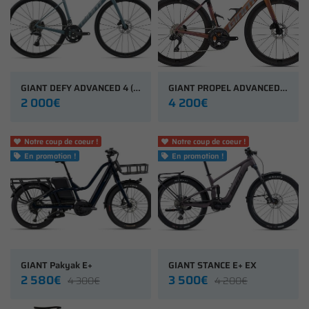
GIANT DEFY ADVANCED 4 (2027)
GIANT PROPEL ADVANCED 1 (2027)
2 000€
4 200€
Notre coup de coeur !
Notre coup de coeur !


En promotion !
En promotion !


GIANT Pakyak E+
GIANT STANCE E+ EX
2 580€
3 500€
4 300€
4 200€