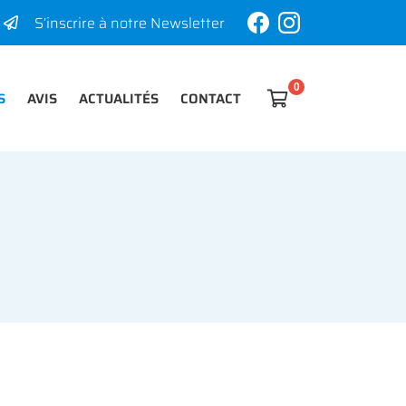
S’inscrire à notre Newsletter
S
AVIS
ACTUALITÉS
CONTACT

0
€
Vider
Il n'y a aucun produit dans votre panier
Voir notre sélection