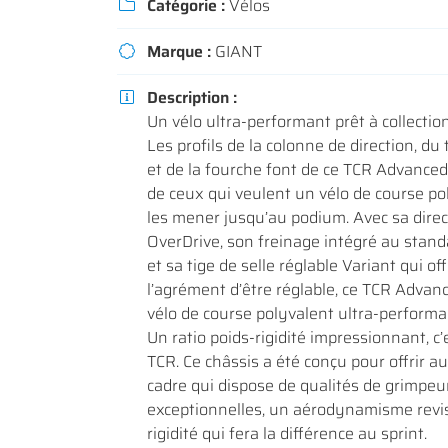
Catégorie :
Vélos

Recopier le code ci-contre

Marque :
GIANT
Rafraîchir le captcha


Description :

En cochant cette case, vous consentez à recevoir nos propositions commerc
Un vélo ultra-performant prêt à collecti
l'adresse email indiqué ci-dessus. Vous pouvez vous désinscrire à tout m
utilisant
le formulaire de désinscription
.
Les profils de la colonne de direction, du
et de la fourche font de ce TCR Advanced 
INSCRIPTION
de ceux qui veulent un vélo de course po
les mener jusqu’au podium. Avec sa dire
OverDrive, son freinage intégré au stan
et sa tige de selle réglable Variant qui of
l’agrément d’être réglable, ce TCR Advan
vélo de course polyvalent ultra-performa
Un ratio poids-rigidité impressionnant, c’
TCR. Ce châssis a été conçu pour offrir a
cadre qui dispose de qualités de grimpeu
exceptionnelles, un aérodynamisme revis
rigidité qui fera la différence au sprint.