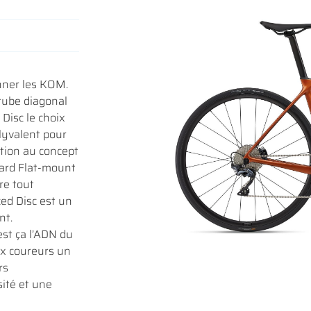
iales à
onner les KOM.
oment en
 tube diagonal
Disc le choix
lyvalent pour
ction au concept
dard Flat-mount
fre tout
ced Disc est un
nt.
est ça l’ADN du
ux coureurs un
rs
ité et une