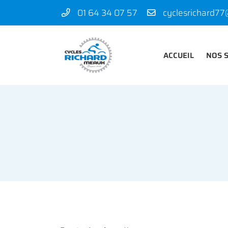
01 64 34 07 57
50 rue des Madeleines
77100 Mareuil-lès-Meaux
01 64 34 07 57
ACCUEIL
NOS 
Adresse email de réception
