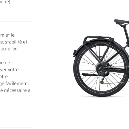
ique)
iales à
m et le
oment en
 stabilité et
route, en
me de
ver votre
otre
é facilement.
té nécessaire à