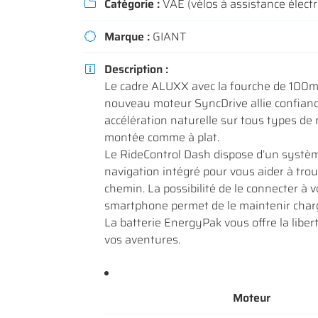
Catégorie :
VAE (vélos à assistance électr

Recopier le code ci-contre

Marque :
GIANT
Rafraîchir le captcha


Description :

En cochant cette case, vous consentez à recevoir nos propositions commerc
Le cadre ALUXX avec la fourche de 100m
l'adresse email indiqué ci-dessus. Vous pouvez vous désinscrire à tout m
utilisant
le formulaire de désinscription
.
nouveau moteur SyncDrive allie confiance,
accélération naturelle sur tous types de 
INSCRIPTION
montée comme à plat.
Le RideControl Dash dispose d’un systè
navigation intégré pour vous aider à trou
chemin. La possibilité de le connecter à v
smartphone permet de le maintenir charg
La batterie EnergyPak vous offre la liber
vos aventures.
Moteur