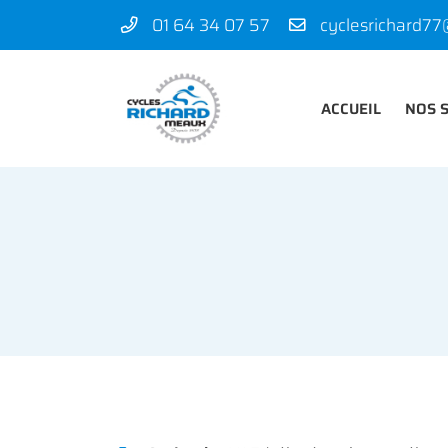
01 64 34 07 57
50 rue des Madeleines
77100 Mareuil-lès-Meaux
01 64 34 07 57
ACCUEIL
NOS 
Adresse email de réception
