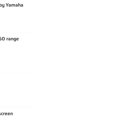
 by Yamaha
50 range
 screen