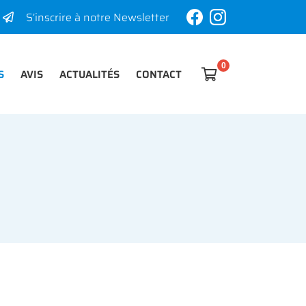
S’inscrire à notre Newsletter
S
AVIS
ACTUALITÉS
CONTACT

0
€
Vider
Il n'y a aucun produit dans votre panier
Voir notre sélection