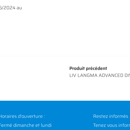
06/2024 au
Produit précédent
LIV LANGMA ADVANCED DI
Horaires d'ouverture :
Restez informés
Fermé dimanche et lundi
Tenez vous infor