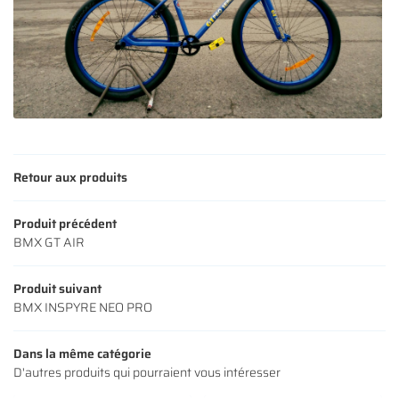
Une questio
ACCUEIL
01 64 34 07 
NOS SERVICES
NOS VÉLOS
Retour aux produits
NOS MODÈLES
Produit précédent
S ACCESSOIRES
Rejoignez-nous
BMX GT AIR
AVIS
Produit suivant
BMX INSPYRE NEO PRO
ACTUALITÉS
Restez infor
CONTACT
Dans la même catégorie
INSCRIPTION NEWS
D'autres produits qui pourraient vous intéresser