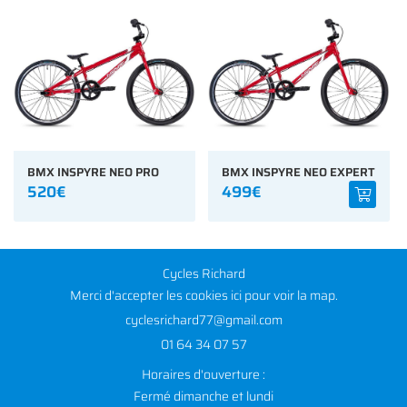
BMX INSPYRE NEO PRO
BMX INSPYRE NEO EXPERT
520€
499€
Cycles Richard
Merci d'accepter les cookies
ici
pour voir la map.
01 64 34 07 57
Horaires d'ouverture :
Fermé dimanche et lundi