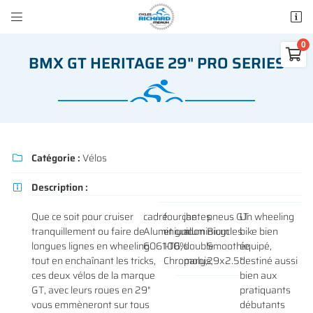


50 rue des Madeleines
77100 Mareuil-lès-Meaux

BMX GT HERITAGE 29" PRO SERIES
01 64 34 07 57
0
€
Vider
Catégorie :
Vélos

Description :

Adresse email de réception

Que ce soit pour cruiser
cadre
fourche
jantes
pneus GT
Un wheeling
Il n'y a aucun produit dans votre panier
tranquillement ou faire de
Aluminium
et guidon
aluminium
Bicycles
bike bien
Voir notre sélection
longues lignes en wheeling
6061-T6,
100%
double
Smoothie
équipé,
Recopier le code ci-contre

tout en enchaînant les tricks,
Chromoly,
parois,
29x2.5"
destiné aussi
ces deux vélos de la marque
bien aux
Rafraîchir le captcha

GT, avec leurs roues en 29"
pratiquants
vous emmèneront sur tous
débutants