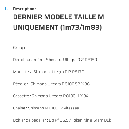
Description :

DERNIER MODELE TAILLE M
UNIQUEMENT (1m73/1m83)
En cochant cette case, vous consentez à recevoir nos propositions commerciales à
l'adresse email indiqué ci-dessus. Vous pouvez vous désinscrire à tout moment en
0
€
utilisant
le formulaire de désinscription
.
VALIDER VOTRE PANIER
INSCRIPTION
Groupe
Dérailleur arrière : Shimano Ultegra Di2 R8150
Manettes : Shimano Ultegra Di2 R8170
Pédalier : Shimano Ultegra R8100 52 X 36
Cassette : Shimano Ultegra R8100 11 X 34
Chaîne : Shimano M8100 12 vitesses
Boîtier de pédalier : Bb Pf 86.5 / Token Ninja Sram Dub