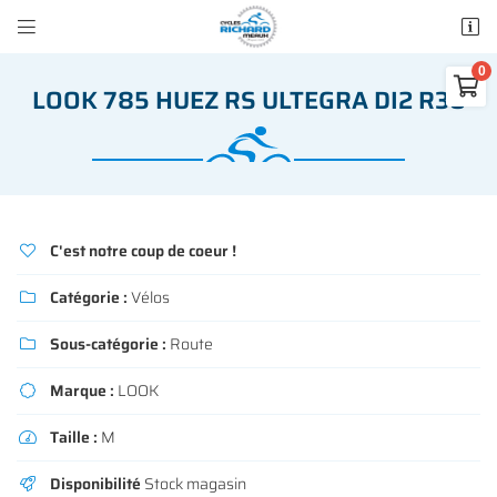


50 rue des Madeleines
77100 Mareuil-lès-Meaux

LOOK 785 HUEZ RS ULTEGRA DI2 R38
01 64 34 07 57
0
€
Vider
C'est notre coup de coeur !

Catégorie :
Vélos

Adresse email de réception

Sous-catégorie :
Route

Il n'y a aucun produit dans votre panier
Voir notre sélection
Marque :
LOOK

Recopier le code ci-contre

Taille :
M

Rafraîchir le captcha

Disponibilité
Stock magasin
