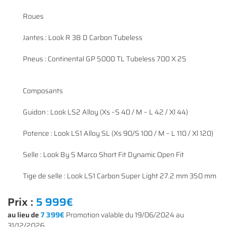
Roues
Jantes : Look R 38 D Carbon Tubeless
Pneus : Continental GP 5000 TL Tubeless 700 X 25
Composants
Guidon : Look LS2 Alloy (Xs –S 40 / M – L 42 / Xl 44)
Potence : Look LS1 Alloy SL (Xs 90/S 100 / M – L 110 / Xl 120)
Une questio
Selle : Look By S Marco Short Fit Dynamic Open Fit
ACCUEIL
Tige de selle : Look LS1 Carbon Super Light 27.2 mm 350 mm
01 64 34 07 
NOS SERVICES
Prix :
5 999€
NOS VÉLOS
au lieu de
7 399€
Promotion valable du 19/06/2024 au
31/12/2026