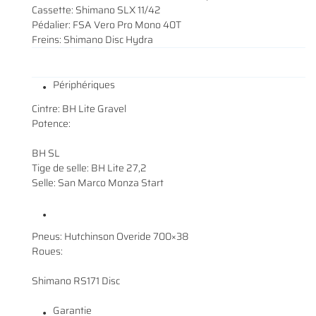
Cassette: Shimano SLX 11/42
Pédalier: FSA Vero Pro Mono 40T
Freins: Shimano Disc Hydra
En cochant cette case, vous consentez à recevoir nos propositions commerciales à
l'adresse email indiqué ci-dessus. Vous pouvez vous désinscrire à tout moment en
0
€
Périphériques
utilisant
le formulaire de désinscription
.
VALIDER VOTRE PANIER
Cintre: BH Lite Gravel
INSCRIPTION
Potence:
BH SL
Tige de selle: BH Lite 27,2
Selle: San Marco Monza Start
Pneus: Hutchinson Overide 700×38
Roues:
Shimano RS171 Disc
Garantie