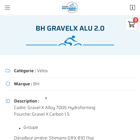


50 rue des Madeleines
77100 Mareuil-lès-Meaux

BH GRAVELX ALU 2.0
01 64 34 07 57
0
€
Vider
Catégorie :
Vélos

Marque :
BH

Adresse email de réception

Description :
Il n'y a aucun produit dans votre panier

Cadre: Gravel X Alloy 7005 Hydroforming
Voir notre sélection
Fourche: Gravel X Carbon 1.5
Recopier le code ci-contre

Rafraîchir le captcha
Groupe

Dérailleur arrière: Shimano GRX 810 11sp