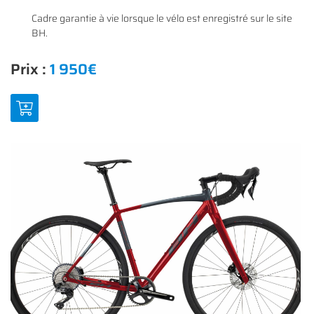
Cadre garantie à vie lorsque le vélo est enregistré sur le site
BH.
Une questio
Prix :
1 950€
ACCUEIL
01 64 34 07 
NOS SERVICES
NOS VÉLOS
NOS MODÈLES
S ACCESSOIRES
Rejoignez-nous
AVIS
ACTUALITÉS
Restez infor
CONTACT
INSCRIPTION NEWS