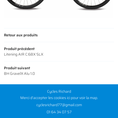
Retour aux produits
Produit précédent
Litening AIR C:68X SLX
Produit suivant
BH GravelX Alu 1.0
Cycles Richard
Merci d'accepter les cookies
ici
pour voir la map.
01 64 34 07 57