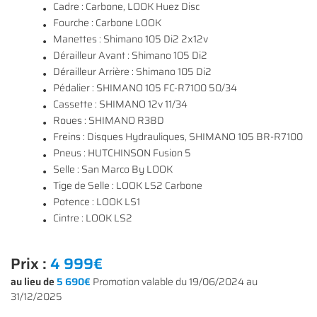
Cadre : Carbone, LOOK Huez Disc
Fourche : Carbone LOOK
Manettes : Shimano 105 Di2 2x12v
Dérailleur Avant : Shimano 105 Di2
En cochant cette case, vous consentez à recevoir nos propositions commerciales à
Dérailleur Arrière : Shimano 105 Di2
l'adresse email indiqué ci-dessus. Vous pouvez vous désinscrire à tout moment en
0
€
utilisant
le formulaire de désinscription
.
Pédalier : SHIMANO 105 FC-R7100 50/34
Cassette : SHIMANO 12v 11/34
VALIDER VOTRE PANIER
INSCRIPTION
Roues : SHIMANO R38D
Freins : Disques Hydrauliques, SHIMANO 105 BR-R7100
Pneus : HUTCHINSON Fusion 5
Selle : San Marco By LOOK
Tige de Selle : LOOK LS2 Carbone
Potence : LOOK LS1
Cintre : LOOK LS2
Prix :
4 999€
au lieu de
5 690€
Promotion valable du 19/06/2024 au
31/12/2025