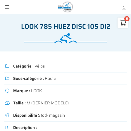


50 rue des Madeleines
77100 Mareuil-lès-Meaux

LOOK 785 HUEZ DISC 105 DI2
01 64 34 07 57
0
€
Vider
Catégorie :
Vélos

Sous-catégorie :
Route

Adresse email de réception

Marque :
LOOK

Il n'y a aucun produit dans votre panier
Voir notre sélection
Taille :
M (DERNIER MODELE)

Recopier le code ci-contre

Disponibilité
Stock magasin

Rafraîchir le captcha

Description :
