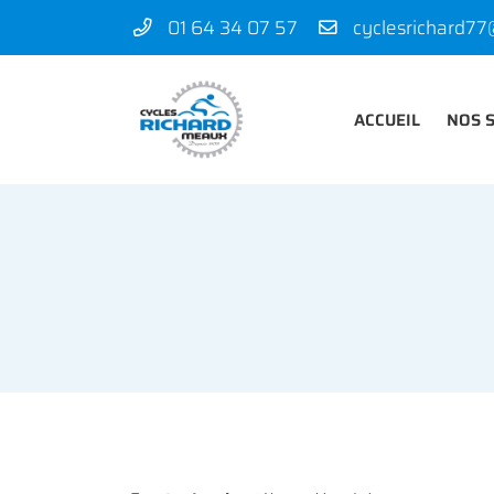
01 64 34 07 57
50 rue des Madeleines
77100 Mareuil-lès-Meaux
01 64 34 07 57
ACCUEIL
NOS 
Adresse email de réception
