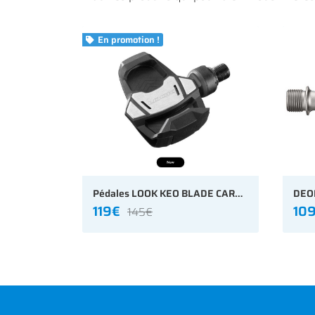
En promotion !

Pédales LOOK KEO BLADE CARBON
119€
10
145€