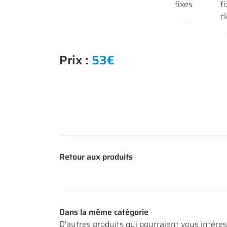
fixes
f
c
Prix :
53€
Retour aux produits
Dans la même catégorie
D'autres produits qui pourraient vous intére