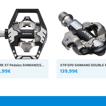
DEORE XT Pédales SHIMANO(SPD) PD-M8120 Double face (VTT)
9,99€
139,99€