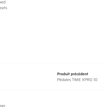
ixed
leats
Produit précédent
Pédales TIME XPRO 10
sser