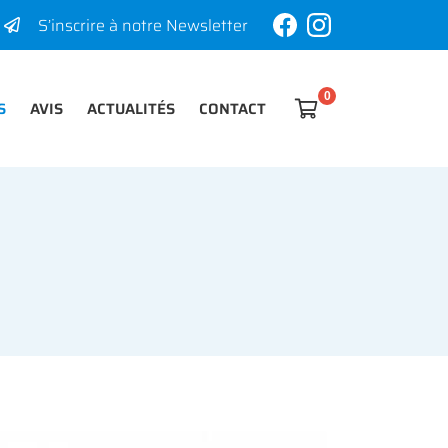
S’inscrire à notre Newsletter
S
AVIS
ACTUALITÉS
CONTACT

0
€
Vider
Il n'y a aucun produit dans votre panier
Voir notre sélection