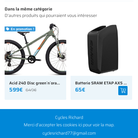
NOS MODÈLES
Dans la même catégorie
D'autres produits qui pourraient vous intéresser
S ACCESSOIRES
Rejoignez-nous
En promotion !

AVIS
ACTUALITÉS
Restez infor
CONTACT
INSCRIPTION NEWS
Acid 240 Disc green´n´orange
Batterie SRAM ETAP AXS / EAGLE AXS / ROCKSHOX REVERB AXS
599€
65€
649€
Cycles Richard
Merci d'accepter les cookies
ici
pour voir la map.