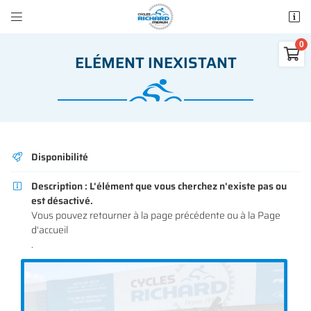


50 rue des Madeleines
77100 Mareuil-lès-Meaux

ELÉMENT INEXISTANT
01 64 34 07 57
0
€
Vider
Disponibilité

Description :
L'élément que vous cherchez n'existe pas ou

est désactivé.
Adresse email de réception

Vous pouvez
retourner à la page précédente
ou à la
Page
Il n'y a aucun produit dans votre panier
d'accueil
Voir notre sélection
.
Recopier le code ci-contre

Rafraîchir le captcha
