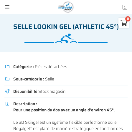


50 rue des Madeleines
77100 Mareuil-lès-Meaux

SELLE LOOKIN GEL (ATHLETIC 45°)
01 64 34 07 57
0
€
Vider
Catégorie :
Pièces détachées

Sous-catégorie :
Selle

Adresse email de réception

Disponibilité
Stock magasin

Il n'y a aucun produit dans votre panier
Voir notre sélection
Description :

Recopier le code ci-contre

Pour une position du dos avec un angle d'environ 45°.
Rafraîchir le captcha

Le 3D Skingel est un système flexible perfectionné où le
RoyalgelT est placé de manière stratégique en fonction des