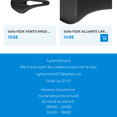
Selle FIZIK VENTO ARGO R3 - 140MM/150MM
Selle FIZIK ALLIANTE LARGE 155MM R3
150€
149€
Cycles Richard
Merci d'accepter les cookies
ici
pour voir la map.
01 64 34 07 57
Horaires d'ouverture :
Fermé dimanche et lundi
du mardi au samedi :
09h00 – 12h00
14h00 – 19h00