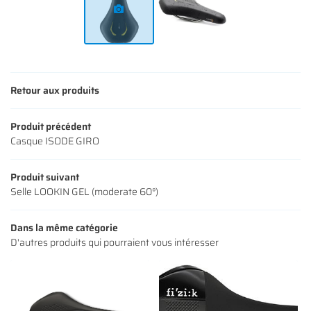
Rejoignez-nous
AVIS
ACTUALITÉS
Restez infor
Retour aux produits
CONTACT
INSCRIPTION NEWS
Produit précédent
Casque ISODE GIRO
Produit suivant
Selle LOOKIN GEL (moderate 60°)
Dans la même catégorie
D'autres produits qui pourraient vous intéresser