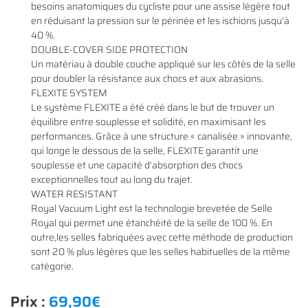
besoins anatomiques du cycliste pour une assise légère tout
en réduisant la pression sur le périnée et les ischions jusqu'à
40 %.
DOUBLE-COVER SIDE PROTECTION
Un matériau à double couche appliqué sur les côtés de la selle
En cochant cette case, vous consentez à recevoir nos propositions commerciales à
l'adresse email indiqué ci-dessus. Vous pouvez vous désinscrire à tout moment en
pour doubler la résistance aux chocs et aux abrasions.
0
€
utilisant
le formulaire de désinscription
.
FLEXITE SYSTEM
VALIDER VOTRE PANIER
Le système FLEXITE a été créé dans le but de trouver un
INSCRIPTION
équilibre entre souplesse et solidité, en maximisant les
performances. Grâce à une structure « canalisée » innovante,
qui longe le dessous de la selle, FLEXITE garantit une
souplesse et une capacité d'absorption des chocs
exceptionnelles tout au long du trajet.
WATER RESISTANT
Royal Vacuum Light est la technologie brevetée de Selle
Royal qui permet une étanchéité de la selle de 100 %. En
outre,les selles fabriquées avec cette méthode de production
sont 20 % plus légères que les selles habituelles de la même
catégorie.
Prix :
69,90€