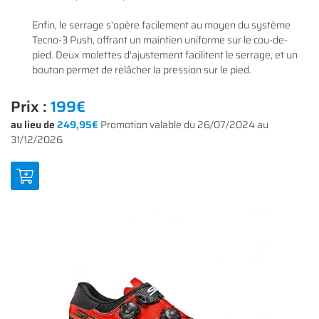
Enfin, le serrage s'opère facilement au moyen du système
Tecno-3 Push, offrant un maintien uniforme sur le cou-de-
pied. Deux molettes d'ajustement facilitent le serrage, et un
bouton permet de relâcher la pression sur le pied.
Prix :
199€
au lieu de
249,95€
Promotion valable du 26/07/2024 au
31/12/2026
Une questio
ACCUEIL
01 64 34 07 
NOS SERVICES