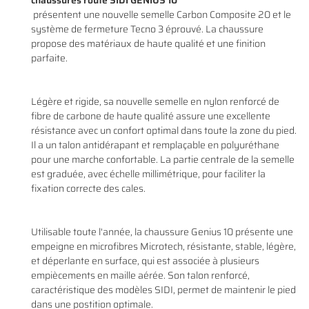
chaussures route SIDI GENIUS 10
présentent une nouvelle semelle Carbon Composite 20 et le
système de fermeture Tecno 3 éprouvé. La chaussure
propose des matériaux de haute qualité et une finition
parfaite.
En cochant cette case, vous consentez à recevoir nos propositions commerciales à
l'adresse email indiqué ci-dessus. Vous pouvez vous désinscrire à tout moment en
0
€
utilisant
le formulaire de désinscription
.
Légère et rigide, sa nouvelle semelle en nylon renforcé de
VALIDER VOTRE PANIER
INSCRIPTION
fibre de carbone de haute qualité assure une excellente
résistance avec un confort optimal dans toute la zone du pied.
Il a un talon antidérapant et remplaçable en polyuréthane
pour une marche confortable. La partie centrale de la semelle
est graduée, avec échelle millimétrique, pour faciliter la
fixation correcte des cales.
Utilisable toute l'année, la chaussure Genius 10 présente une
empeigne en microfibres Microtech, résistante, stable, légère,
et déperlante en surface, qui est associée à plusieurs
empiècements en maille aérée. Son talon renforcé,
caractéristique des modèles SIDI, permet de maintenir le pied
dans une postition optimale.