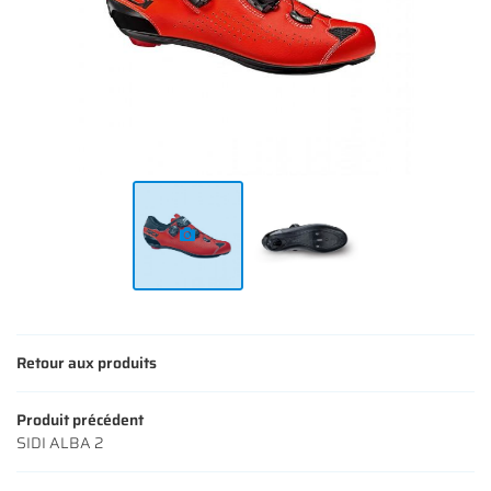
NOS VÉLOS
NOS MODÈLES
S ACCESSOIRES
Rejoignez-nous
AVIS
ACTUALITÉS
Restez infor
CONTACT
INSCRIPTION NEWS
Retour aux produits
Produit précédent
SIDI ALBA 2