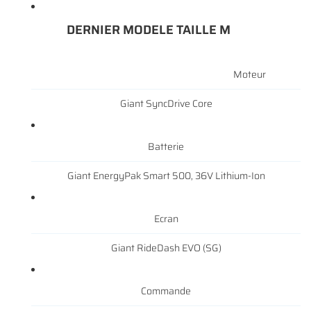
DERNIER MODELE TAILLE M
En cochant cette case, vous consentez à recevoir nos propositions commerciales à
Moteur
l'adresse email indiqué ci-dessus. Vous pouvez vous désinscrire à tout moment en
0
€
utilisant
le formulaire de désinscription
.
Giant SyncDrive Core
VALIDER VOTRE PANIER
INSCRIPTION
Batterie
Giant EnergyPak Smart 500, 36V Lithium-Ion
Ecran
Giant RideDash EVO (SG)
Commande