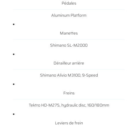
Pédales
Aluminum Platform
Manettes
Shimano SL-M2000
Dérailleur arrière
Une questio
Shimano Alivio M3100, 9-Speed
ACCUEIL
01 64 34 07 
NOS SERVICES
Freins
NOS VÉLOS
Tektro HD-M275, hydraulic disc, 160/180mm
NOS MODÈLES
Leviers de frein
S ACCESSOIRES
Rejoignez-nous