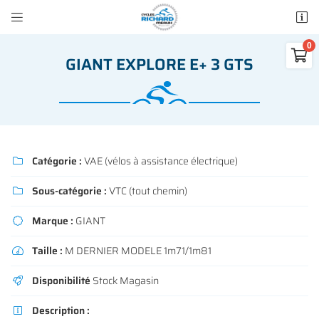


50 rue des Madeleines
77100 Mareuil-lès-Meaux

GIANT EXPLORE E+ 3 GTS
01 64 34 07 57
0
€
Vider
Catégorie :
VAE (vélos à assistance électrique)

Sous-catégorie :
VTC (tout chemin)

Adresse email de réception

Marque :
GIANT

Il n'y a aucun produit dans votre panier
Voir notre sélection
Taille :
M DERNIER MODELE 1m71/1m81

Recopier le code ci-contre

Disponibilité
Stock Magasin

Rafraîchir le captcha

Description :
