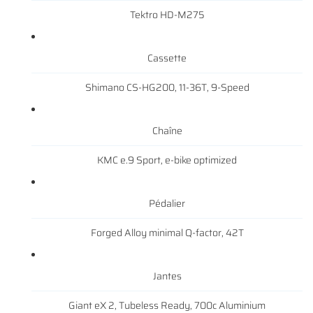
Tektro HD-M275
AVIS
Cassette
ACTUALITÉS
Restez infor
Shimano CS-HG200, 11-36T, 9-Speed
CONTACT
INSCRIPTION NEWS
Chaîne
KMC e.9 Sport, e-bike optimized
Pédalier
Forged Alloy minimal Q-factor, 42T
Jantes
Giant eX 2, Tubeless Ready, 700c Aluminium