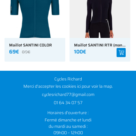
Maillot SANTINI COLOR
Maillot SANTINI RTR (manches longues)
69€
100€
89€
Cycles Richard
Merci d'accepter les cookies
ici
pour voir la map.
01 64 34 07 57
Horaires d'ouverture :
Fermé dimanche et lundi
du mardi au samedi :
09h00 – 12h00