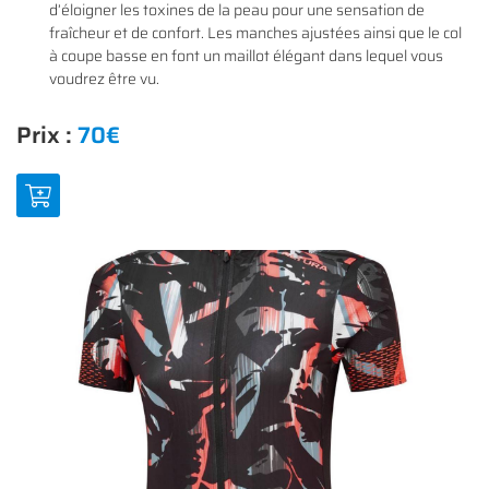
d’éloigner les toxines de la peau pour une sensation de
fraîcheur et de confort. Les manches ajustées ainsi que le col
à coupe basse en font un maillot élégant dans lequel vous
voudrez être vu.
En cochant cette case, vous consentez à recevoir nos propositions commerciales à
l'adresse email indiqué ci-dessus. Vous pouvez vous désinscrire à tout moment en
0
€
Prix :
70€
utilisant
le formulaire de désinscription
.
VALIDER VOTRE PANIER
INSCRIPTION