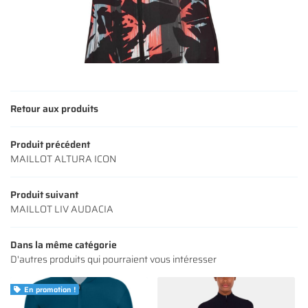
Une questio
ACCUEIL
01 64 34 07 
NOS SERVICES
NOS VÉLOS
Retour aux produits
NOS MODÈLES
Produit précédent
MAILLOT ALTURA ICON
S ACCESSOIRES
Rejoignez-nous
AVIS
Produit suivant
MAILLOT LIV AUDACIA
ACTUALITÉS
Restez infor
Dans la même catégorie
CONTACT
D'autres produits qui pourraient vous intéresser
INSCRIPTION NEWS
En promotion !
