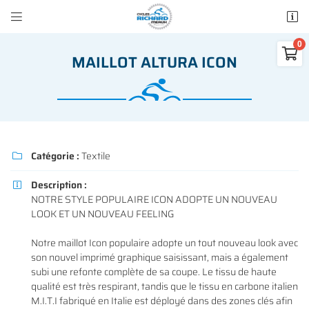


50 rue des Madeleines
77100 Mareuil-lès-Meaux

MAILLOT ALTURA ICON
01 64 34 07 57
0
€
Vider
Catégorie :
Textile

Description :

NOTRE STYLE POPULAIRE ICON ADOPTE UN NOUVEAU
Adresse email de réception

LOOK ET UN NOUVEAU FEELING
Il n'y a aucun produit dans votre panier
Voir notre sélection
Notre maillot Icon populaire adopte un tout nouveau look avec
Recopier le code ci-contre

son nouvel imprimé graphique saisissant, mais a également
subi une refonte complète de sa coupe. Le tissu de haute
Rafraîchir le captcha

qualité est très respirant, tandis que le tissu en carbone italien
M.I.T.I fabriqué en Italie est déployé dans des zones clés afin