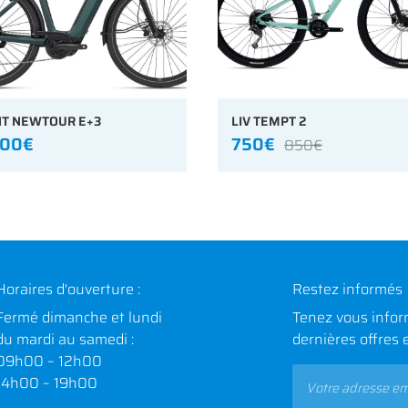
NT NEWTOUR E+3
LIV TEMPT 2
600€
750€
850€
Horaires d'ouverture :
Restez informés
Fermé dimanche et lundi
Tenez vous infor
du mardi au samedi :
dernières offres 
09h00 – 12h00
14h00 – 19h00