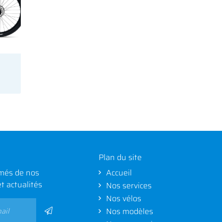
Plan du site
més de nos
Accueil
et actualités
Nos services
Nos vélos
Nos modèles