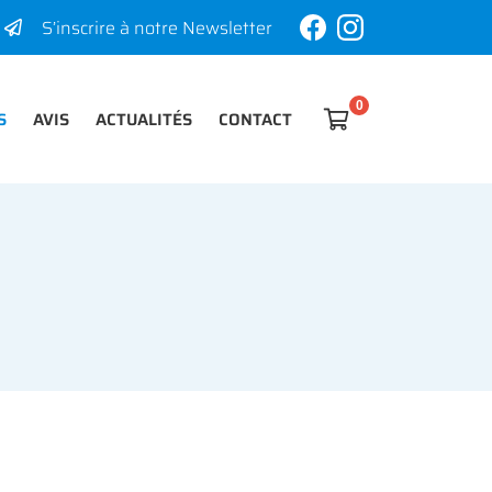
S’inscrire à notre Newsletter
S
AVIS
ACTUALITÉS
CONTACT

0
€
Vider
Il n'y a aucun produit dans votre panier
Voir notre sélection