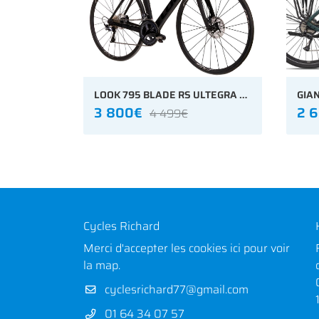
LOOK 795 BLADE RS ULTEGRA DISC
GIA
3 800€
2 
4 499€
Cycles Richard
Merci d'accepter les cookies
ici
pour voir
la map.
01 64 34 07 57