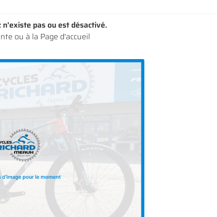
n'existe pas ou est désactivé.
ente
ou à la
Page d'accueil
iales à
oment en