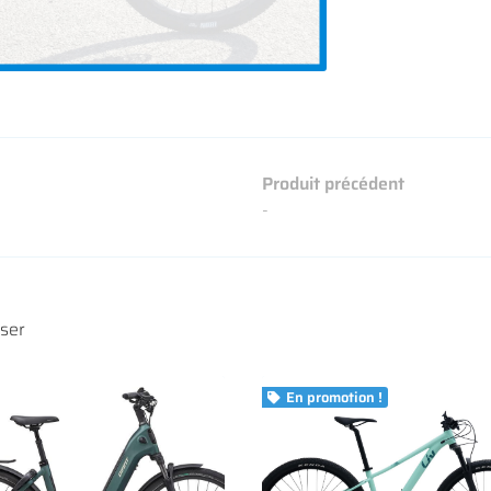
Produit précédent
-
sser
En promotion !
