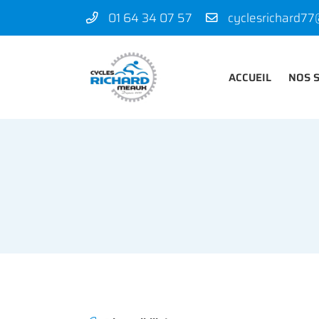
01 64 34 07 57
50 rue des Madeleines
77100 Mareuil-lès-Meaux
01 64 34 07 57
ACCUEIL
NOS 
Adresse email de réception
