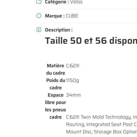
Catégorie :
Vélos

Recopier le code ci-contre

Marque :
CUBE
Rafraîchir le captcha


Description :

En cochant cette case, vous consentez à recevoir nos propositions commerc
Taille 50 et 56 dispon
l'adresse email indiqué ci-dessus. Vous pouvez vous désinscrire à tout m
utilisant
le formulaire de désinscription
.
INSCRIPTION
Matière
C:62®
du cadre
Poids du
1150g
cadre
Espace
34mm
libre pour
les pneus
cadre
C:62® Twin Mold Technology, In
Routing, Integrated Seat Post C
Mount Disc, Storage Box Optio