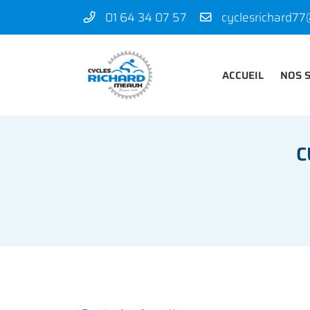
01 64 34 07 57
50 rue des Madeleines
77100 Mareuil-lès-Meaux
01 64 34 07 57
ACCUEIL
NOS 
C
Adresse email de réception
