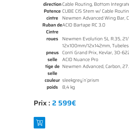
direction
Cable Routing, Bottom Integrate
Potence
CUBE CIS Stem w/ Cable Routing
cintre
Newmen Advanced Wing Bar, 
Ruban de
ACID Bartape RC 3.0
Cintre
roues
Newmen Evolution SL R.35, 21/
12x100mm/12x142mm, Tubeles
pneus
Conti Grand Prix, Kevlar, 30-62
selle
ACID Nuance Pro
tige de
Newmen Advanced, Carbon, 2
selle
couleur
sleekgrey´n´prism
poids
8,4 kg
Prix :
2 599€