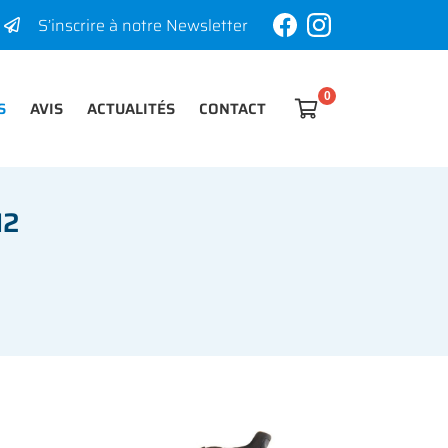
S’inscrire à notre Newsletter
S
AVIS
ACTUALITÉS
CONTACT

0
€
Vider
I2
Il n'y a aucun produit dans votre panier
Voir notre sélection