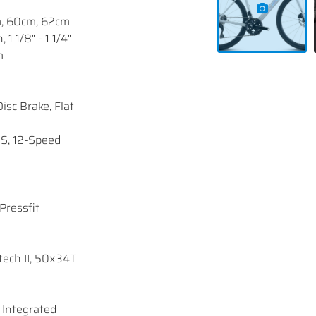
, 60cm, 62cm
1 1/8" - 1 1/4"
m
sc Brake, Flat
S, 12-Speed
ressfit
ech II, 50x34T
 Integrated