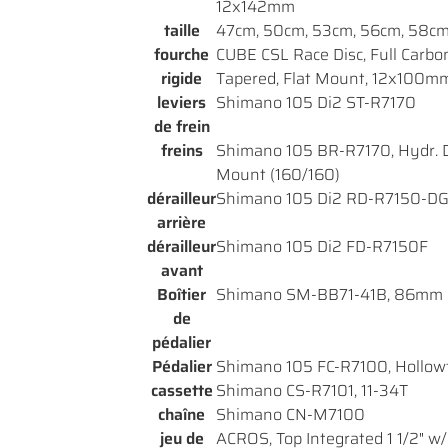
12x142mm
taille
47cm, 50cm, 53cm, 56cm, 58cm
fourche
CUBE CSL Race Disc, Full Carbon, 
rigide
Tapered, Flat Mount, 12x100m
leviers
Shimano 105 Di2 ST-R7170
de frein
freins
Shimano 105 BR-R7170, Hydr. Di
Mount (160/160)
dérailleur
Shimano 105 Di2 RD-R7150-DG
arrière
dérailleur
Shimano 105 Di2 FD-R7150F
avant
Boîtier
Shimano SM-BB71-41B, 86mm P
de
pédalier
Pédalier
Shimano 105 FC-R7100, Hollowt
cassette
Shimano CS-R7101, 11-34T
chaîne
Shimano CN-M7100
jeu de
ACROS, Top Integrated 1 1/2" w/