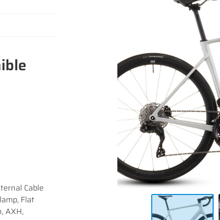
iales à
ible
oment en
ternal Cable
lamp, Flat
n, AXH,