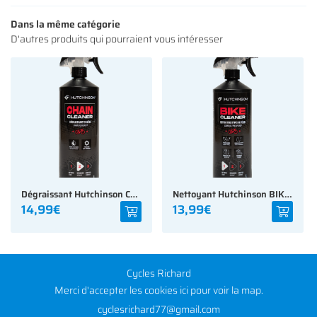
INSCRIPTION NEWS
Dans la même catégorie
D'autres produits qui pourraient vous intéresser
Dégraissant Hutchinson CHAIN CLEANER
Nettoyant Hutchinson BIKE CLEANER
14,99€
13,99€
Cycles Richard
Merci d'accepter les cookies
ici
pour voir la map.