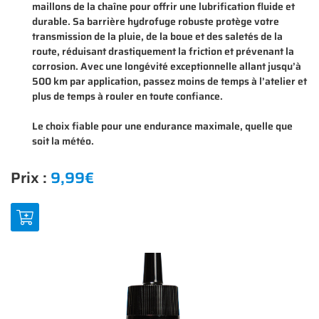
maillons de la chaîne pour offrir une lubrification fluide et
durable. Sa barrière hydrofuge robuste protège votre
transmission de la pluie, de la boue et des saletés de la
route, réduisant drastiquement la friction et prévenant la
corrosion. Avec une longévité exceptionnelle allant jusqu’à
En cochant cette case, vous consentez à recevoir nos propositions commerciales à
l'adresse email indiqué ci-dessus. Vous pouvez vous désinscrire à tout moment en
500 km par application, passez moins de temps à l’atelier et
0
€
utilisant
le formulaire de désinscription
.
plus de temps à rouler en toute confiance.
VALIDER VOTRE PANIER
INSCRIPTION
Le choix fiable pour une endurance maximale, quelle que
soit la météo.
Prix :
9,99€