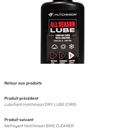
Une questio
ACCUEIL
01 64 34 07 
NOS SERVICES
NOS VÉLOS
NOS MODÈLES
Retour aux produits
S ACCESSOIRES
Rejoignez-nous
Produit précédent
AVIS
Lubrifiant Hutchinson DRY LUBE (CIRE)
ACTUALITÉS
Restez infor
Produit suivant
Nettoyant Hutchinson BIKE CLEANER
CONTACT