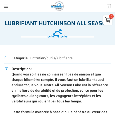


50 rue des Madeleines
77100 Mareuil-lès-Meaux

LUBRIFIANT HUTCHINSON ALL SEASON
01 64 34 07 57
0
€
Vider
Catégorie :
Entretien/outils/lubrifiants

Description :

Quand vos sorties ne connaissent pas de saison et que
Adresse email de réception

chaque kilomètre compte, il vous faut un lubrifiant aussi
Il n'y a aucun produit dans votre panier
endurant que vous. Notre All Season Lube est la référence
Voir notre sélection
en matière de durabilité et de protection, conçu pour les
Recopier le code ci-contre

cyclistes au long cours, les voyageurs intrépides et les
vélotafeurs qui roulent par tous les temps.
Rafraîchir le captcha

Cette formule avancée à base d’huile pénètre au cœur des