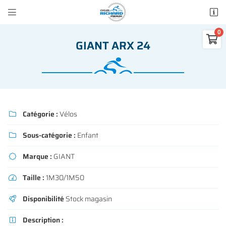


50 rue des Madeleines
77100 Mareuil-lès-Meaux

GIANT ARX 24
01 64 34 07 57
0
€
Vider
Catégorie :
Vélos

Sous-catégorie :
Enfant

Adresse email de réception

Marque :
GIANT

Il n'y a aucun produit dans votre panier
Voir notre sélection
Taille :
1M30/1M50

Recopier le code ci-contre

Disponibilité
Stock magasin

Rafraîchir le captcha

Description :
