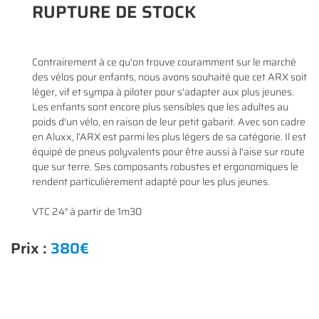
RUPTURE DE STOCK
Contrairement à ce qu'on trouve couramment sur le marché
En cochant cette case, vous consentez à recevoir nos propositions commerciales à
des vélos pour enfants, nous avons souhaité que cet ARX soit
l'adresse email indiqué ci-dessus. Vous pouvez vous désinscrire à tout moment en
0
€
utilisant
le formulaire de désinscription
.
léger, vif et sympa à piloter pour s'adapter aux plus jeunes.
VALIDER VOTRE PANIER
Les enfants sont encore plus sensibles que les adultes au
INSCRIPTION
poids d'un vélo, en raison de leur petit gabarit. Avec son cadre
en Aluxx, l’ARX est parmi les plus légers de sa catégorie. Il est
équipé de pneus polyvalents pour être aussi à l'aise sur route
que sur terre. Ses composants robustes et ergonomiques le
rendent particulièrement adapté pour les plus jeunes.
VTC 24" à partir de 1m30
Prix :
380€
Une questio