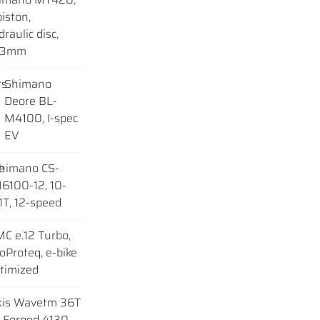
iston,
raulic disc,
03mm
rs
Shimano
Deore BL-
M4100, I-spec
EV
e
himano CS-
6100-12, 10-
1T, 12-speed
C e.12 Turbo,
oProteq, e-bike
timized
xis Wavetm 36T
d Forged 4130