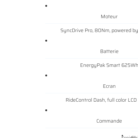
Moteur
SyncDrive Pro, 80Nm, powered b
Batterie
EnergyPak Smart 625W
Ecran
RideControl Dash, full color LCD
Commande
Freins
Sh