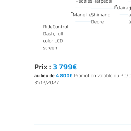
Pédales
Flatpedal
Eclaira
K
Manettes
Shimano
a
Deore
à
RideControl
Dash, full
color LCD
screen
Prix :
3 799€
au lieu de
4 800€
Promotion valable du 20/
31/12/2027