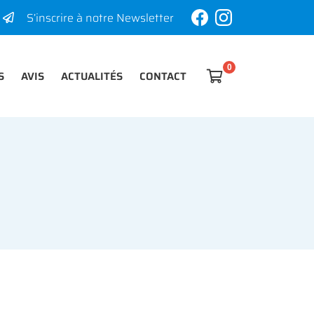
S’inscrire à notre Newsletter
S
AVIS
ACTUALITÉS
CONTACT

0
€
Vider
Il n'y a aucun produit dans votre panier
Voir notre sélection