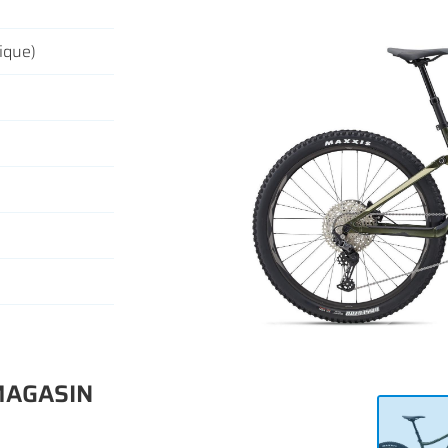
ique)
iales à
oment en
 MAGASIN