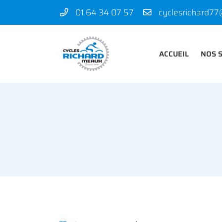
01 64 34 07 57
50 rue des Madeleines
77100 Mareuil-lès-Meaux
01 64 34 07 57
ACCUEIL
NOS 
Adresse email de réception
