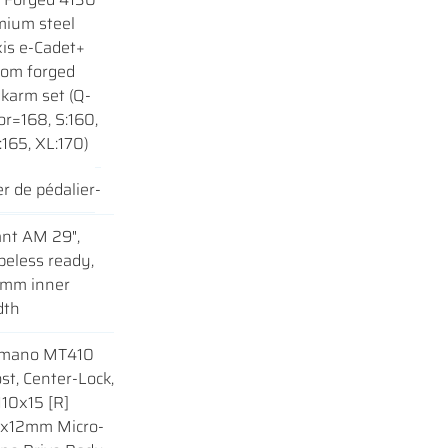
mium steel
xis e-Cadet+
tom forged
karm set (Q-
or=168, S:160,
165, XL:170)
er de pédalier
-
ant AM 29",
beless ready,
mm inner
dth
imano MT410
st, Center-Lock,
 110x15 [R]
x12mm Micro-