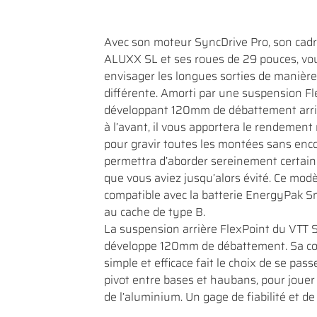
Avec son moteur SyncDrive Pro, son cadr
ALUXX SL et ses roues de 29 pouces, vou
envisager les longues sorties de manière
différente. Amorti par une suspension F
développant 120mm de débattement arr
à l’avant, il vous apportera le rendement
pour gravir toutes les montées sans enc
permettra d’aborder sereinement certai
que vous aviez jusqu’alors évité. Ce modè
compatible avec la batterie EnergyPak 
au cache de type B.
La suspension arrière FlexPoint du VTT 
développe 120mm de débattement. Sa co
simple et efficace fait le choix de se pass
pivot entre bases et haubans, pour jouer s
de l’aluminium. Un gage de fiabilité et d