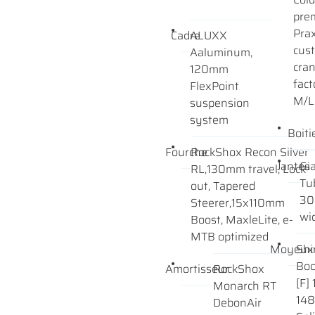
pre
Pra
Cadre
ALUXX
cus
Aaluminum,
cran
120mm
fact
FlexPoint
M/L:
suspension
system
Boiti
Fourche
RockShox Recon Silver
Jantes
Gi
RL,130mm travel, Lock-
Tu
out, Tapered
30
Steerer,15x110mm
wi
Boost, MaxleLite, e-
MTB optimized
Moyeux
Sh
Boo
Amortisseur
RockShox
[F]
Monarch RT
148
DebonAir