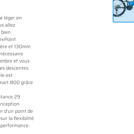
e léger en
s allez
 bien
lexPoint
ière et 130mm
 nécessaire
ombre et vous
nes descentes
le est
Smart 800 grâce
Stance 29
nception
er d’un point de
ur la flexibilité
e performance.