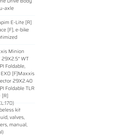
ine Drive Body
u-axle
s
pim E-Lite [R]
ce [F], e-bike
ptimized
xis Minion
 29X2.5" WT
I Foldable,
 EXO [F]Maxxis
sector 29X2.40
,
PI Foldable TLR
 [R]
L:170)
beless kit
quid, valves,
vers, manual,
l)