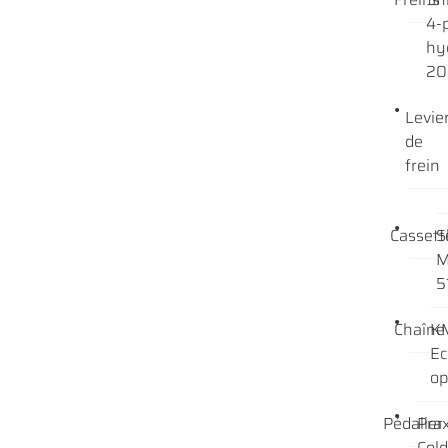
4-p
hyd
2
Levie
de
frein
Cassett
S
M
5
Chaîne
KM
Ec
op
Pédalier
Pra
Col