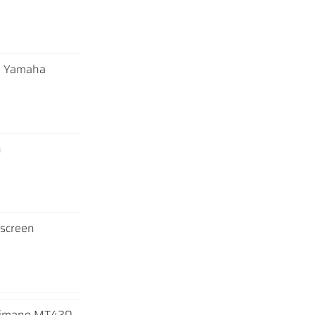
y Yamaha
h
 screen
imano MT420,