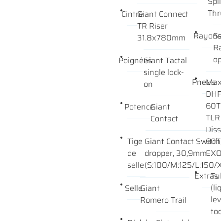
Spl
Thr
Cintre
Giant Connect
TR Riser
Rayon
Sa
31.8x780mm
Ra
o
Poignées
Giant Tactal
single lock-
Pneus
Max
on
DHF
60TP
Potence
Giant
TLR
Contact
Dis
Tige
Giant Contact Switch
60T
de
dropper, 30,9mm
EXO
selle
(S:100/M:125/L:150/X
Extras
Tu
(li
Selle
Giant
le
Romero Trail
too