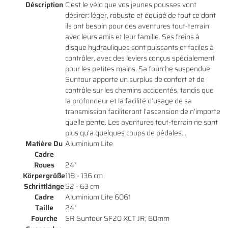
Déscription
C’est le vélo que vos jeunes pousses vont
désirer: léger, robuste et équipé de tout ce dont
ils ont besoin pour des aventures tout-terrain
avec leurs amis et leur famille. Ses freins à
disque hydrauliques sont puissants et faciles à
En cochant cette case, vous consentez à recevoir nos propositions commerciales à
l'adresse email indiqué ci-dessus. Vous pouvez vous désinscrire à tout moment en
contrôler, avec des leviers conçus spécialement
0
€
utilisant
le formulaire de désinscription
.
pour les petites mains. Sa fourche suspendue
VALIDER VOTRE PANIER
Suntour apporte un surplus de confort et de
INSCRIPTION
contrôle sur les chemins accidentés, tandis que
la profondeur et la facilité d’usage de sa
transmission faciliteront l’ascension de n’importe
quelle pente. Les aventures tout-terrain ne sont
plus qu’a quelques coups de pédales...
Matière Du
Aluminium Lite
Cadre
Roues
24"
Körpergröße
118 - 136 cm
Schrittlänge
52 - 63 cm
Cadre
Aluminium Lite 6061
Taille
24"
Fourche
SR Suntour SF20 XCT JR, 60mm