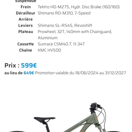
Suspendue
Frein
Tektro HD-M275, Hydr. Disc Brake (160/160)
Dérailleur
Shimano RD-M310, 7-Speed
Arrière
Leviers
Shimano SL-RS45, Revoshift
Plateau
Prowheel, 32T, 140mm with Chainguard,
Aluminium
Cassette
Sunrace CSM40.7, 11-34T
Chaîne
KMC HV500
Une questio
Prix :
599€
ACCUEIL
au lieu de
649€
Promotion valable du 18/06/2024 au 31/12/2027
01 64 34 07 
NOS SERVICES
NOS VÉLOS
NOS MODÈLES
S ACCESSOIRES
Rejoignez-nous