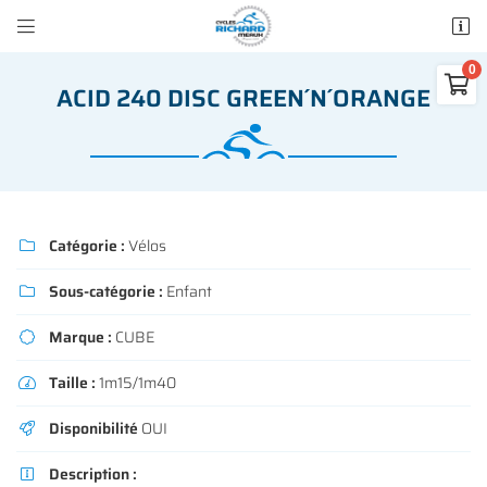


50 rue des Madeleines
77100 Mareuil-lès-Meaux

ACID 240 DISC GREEN´N´ORANGE
01 64 34 07 57
0
€
Vider
Catégorie :
Vélos

Sous-catégorie :
Enfant

Adresse email de réception

Marque :
CUBE

Il n'y a aucun produit dans votre panier
Voir notre sélection
Taille :
1m15/1m40

Recopier le code ci-contre

Disponibilité
OUI

Rafraîchir le captcha

Description :
