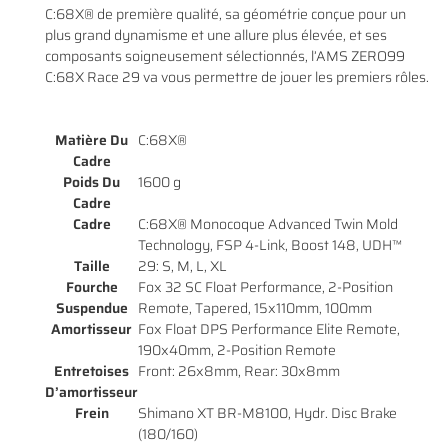
C:68X® de première qualité, sa géométrie conçue pour un
plus grand dynamisme et une allure plus élevée, et ses
composants soigneusement sélectionnés, l’AMS ZERO99
C:68X Race 29 va vous permettre de jouer les premiers rôles.
En cochant cette case, vous consentez à recevoir nos propositions commerciales à
l'adresse email indiqué ci-dessus. Vous pouvez vous désinscrire à tout moment en
0
€
utilisant
le formulaire de désinscription
.
Matière Du
C:68X®
VALIDER VOTRE PANIER
Cadre
INSCRIPTION
Poids Du
1600 g
Cadre
Cadre
C:68X® Monocoque Advanced Twin Mold
Technology, FSP 4-Link, Boost 148, UDH™
Taille
29: S, M, L, XL
Fourche
Fox 32 SC Float Performance, 2-Position
Suspendue
Remote, Tapered, 15x110mm, 100mm
Amortisseur
Fox Float DPS Performance Elite Remote,
190x40mm, 2-Position Remote
Entretoises
Front: 26x8mm, Rear: 30x8mm
D’amortisseur
Frein
Shimano XT BR-M8100, Hydr. Disc Brake
(180/160)