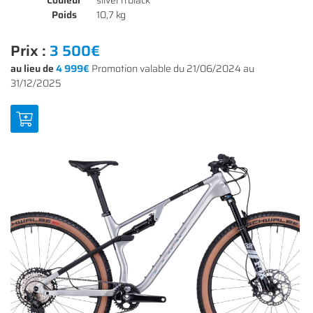
Couleur
silver´n´black
NOS MODÈLES
Poids
10,7 kg
S ACCESSOIRES
Prix :
3 500€
Rejoignez-nous
au lieu de
4 999€
Promotion valable du 21/06/2024 au
AVIS
31/12/2025
ACTUALITÉS
Restez infor
CONTACT
INSCRIPTION NEWS