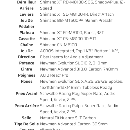
Dérailleur
Shimano XT RD-M8100-SGS, ShadowPlus, 12-
Arrière
Speed
Leviers
Shimano XT SL-M8100-IR, Direct Attach
Jeu De
Shimano BB-MT500PA, 92mm Pressfit
Pédalier
Plateau
Shimano XT FC-M8100, Boost, 32T
Cassette
Shimano XT CS-M8100, 10-51T
Chaîne
Shimano CN-M6100
Jeu De
ACROS Integrated, Top 1 1/8", Bottom 1 1/2",
Direction
Fiber Inserts for Angle Adjustment
Potence
Newmen Evolution SL 318.2, 31.8mm
Cintre
Newmen Advanced 318.0, Carbon, 740mm
Poignées
ACID React Pro
Roues
Newmen Evolution SL X.A.25, 28/28 Spokes,
Une questio
15x110mm/12x148mm, Tubeless Ready
Pneu Avant
Schwalbe Racing Ray, Super Race, Addix
ACCUEIL
Speed, Kevlar, 2.25
Pneu Arrière
Schwalbe Racing Ralph, Super Race, Addix
01 64 34 07 
NOS SERVICES
Speed, Kevlar, 2.25
Selle
Natural Fit Nuance SLT Carbon
NOS VÉLOS
Tige De Selle
Newmen Advanced, Carbon, 30.9mm