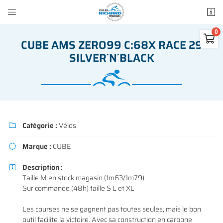


50 rue des Madeleines
77100 Mareuil-lès-Meaux

CUBE AMS ZERO99 C:68X RACE 29
01 64 34 07 57
SILVER´N´BLACK
0
€
Vider
Catégorie :
Vélos

Marque :
CUBE

Adresse email de réception

Il n'y a aucun produit dans votre panier
Description :

Voir notre sélection
Taille M en stock magasin (1m63/1m79)
Recopier le code ci-contre

Sur commande (48h) taille S L et XL
Rafraîchir le captcha

Les courses ne se gagnent pas toutes seules, mais le bon
outil facilite la victoire. Avec sa construction en carbone