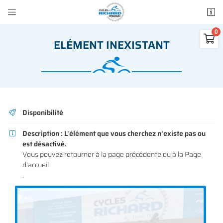


50 rue des Madeleines
77100 Mareuil-lès-Meaux

ELÉMENT INEXISTANT
01 64 34 07 57
0
€
Vider
Disponibilité

Description :
L'élément que vous cherchez n'existe pas ou

est désactivé.
Adresse email de réception

Vous pouvez
retourner à la page précédente
ou à la
Page
Il n'y a aucun produit dans votre panier
d'accueil
Voir notre sélection
.
Recopier le code ci-contre

Rafraîchir le captcha
