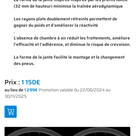
(32 mm de hauteur) minimise la traînée aérodynamique
Les rayons plats doublement rétreints permettent de
gagner du poids et d'améliorer la réactivité
En cochant cette case, vous consentez à recevoir nos propositions commerciales à
.
l'adresse email indiqué ci-dessus. Vous pouvez vous désinscrire à tout moment en
0
€
utilisant
le formulaire de désinscription
.
L'absence de chambre à air réduit les frottements, améliore
l'efficacité et l'adhérence, et diminue le risque de crevaison.
VALIDER VOTRE PANIER
INSCRIPTION
La forme de la jante facilite le montage et le changement
des pneus.
Prix :
1 150€
au lieu de
1 299€
Promotion valable du 22/06/2024 au
30/11/2025