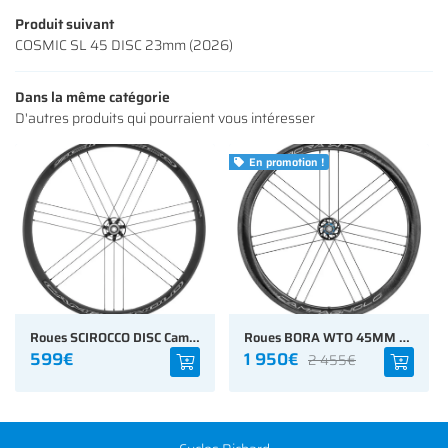
CONTACT
Produit suivant
INSCRIPTION NEWS
COSMIC SL 45 DISC 23mm (2026)
Dans la même catégorie
D'autres produits qui pourraient vous intéresser
En promotion !

Roues SCIROCCO DISC Campagnolo ROUTE (paire)
Roues BORA WTO 45MM Patins Campagnolo Route (Paire)
599€
1 950€
2 455€