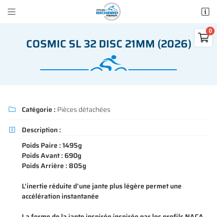


50 rue des Madeleines
77100 Mareuil-lès-Meaux

COSMIC SL 32 DISC 21MM (2026)
01 64 34 07 57
0
€
Vider
Catégorie :
Pièces détachées

Description :

Poids Paire : 1495g
Adresse email de réception

Poids Avant : 690g
Il n'y a aucun produit dans votre panier
Poids Arrière : 805g
Voir notre sélection
Recopier le code ci-contre

L'inertie réduite d'une jante plus légère permet une
Rafraîchir le captcha
accélération instantanée

La forme de la jante inspirée inspirée par les profils NACA