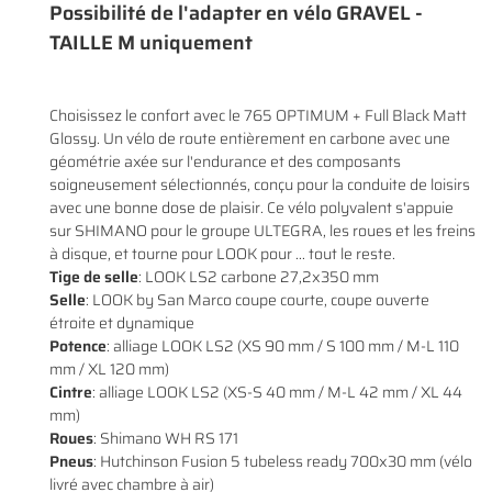
Possibilité de l'adapter en vélo GRAVEL -
TAILLE M uniquement
En cochant cette case, vous consentez à recevoir nos propositions commerciales à
Choisissez le confort avec le 765 OPTIMUM + Full Black Matt
l'adresse email indiqué ci-dessus. Vous pouvez vous désinscrire à tout moment en
0
€
utilisant
le formulaire de désinscription
.
Glossy. Un vélo de route entièrement en carbone avec une
géométrie axée sur l'endurance et des composants
VALIDER VOTRE PANIER
INSCRIPTION
soigneusement sélectionnés, conçu pour la conduite de loisirs
avec une bonne dose de plaisir. Ce vélo polyvalent s'appuie
sur SHIMANO pour le groupe ULTEGRA, les roues et les freins
à disque, et tourne pour LOOK pour ... tout le reste.
Tige de selle
: LOOK LS2 carbone 27,2x350 mm
Selle
: LOOK by San Marco coupe courte, coupe ouverte
étroite et dynamique
Potence
: alliage LOOK LS2 (XS 90 mm / S 100 mm / M-L 110
mm / XL 120 mm)
Cintre
: alliage LOOK LS2 (XS-S 40 mm / M-L 42 mm / XL 44
mm)
Roues
: Shimano WH RS 171
Pneus
: Hutchinson Fusion 5 tubeless ready 700x30 mm (vélo
livré avec chambre à air)