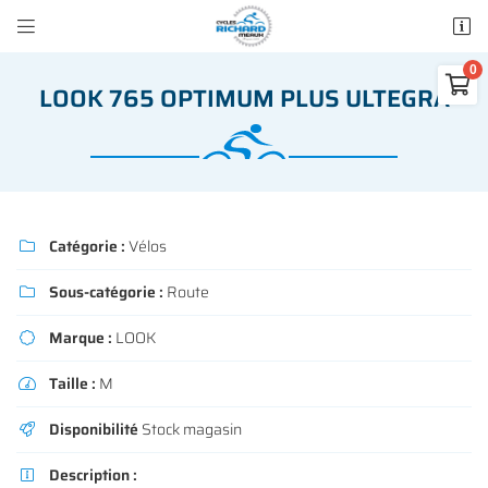


50 rue des Madeleines
77100 Mareuil-lès-Meaux

LOOK 765 OPTIMUM PLUS ULTEGRA
01 64 34 07 57
0
€
Vider
Catégorie :
Vélos

Sous-catégorie :
Route

Adresse email de réception

Marque :
LOOK

Il n'y a aucun produit dans votre panier
Voir notre sélection
Taille :
M

Recopier le code ci-contre

Disponibilité
Stock magasin

Rafraîchir le captcha

Description :
