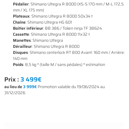
Pédalier
: Shimano Ultegra R 8000 (XS-S 170 mm / M-L 172,5
mm / XL 175 mm)
Plateaux
: Shimano Ultegra R 8000 50x34 t
Chaîne
: Shimano Ultegra HG 601
Boitier inférieur
: BB 386 / Token ninja TF 38624
Cassette
: Shimano Ultegra R 8000 11x32 t
Manettes
: Shimano Ultegra
Dérailleur
: Shimano Ultegra R 8000
Une questio
Disques
: Shimano centerlock RT 800 Avant: 160 mm / Arrière:
140 mm
ACCUEIL
Poids
: 8,5 kg * (taille M / sans pédales) * estimation
01 64 34 07 
NOS SERVICES
Prix :
3 499€
au lieu de
3 999€
Promotion valable du 19/06/2024 au
NOS VÉLOS
31/12/2026
NOS MODÈLES
S ACCESSOIRES
Rejoignez-nous
AVIS