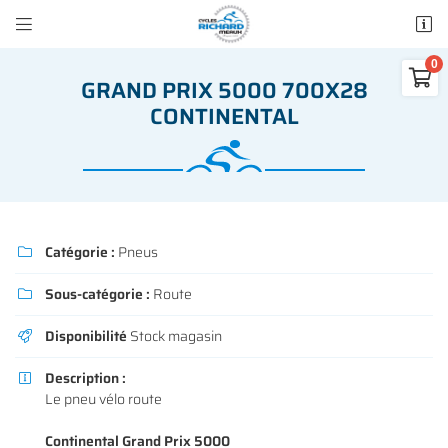


50 rue des Madeleines
77100 Mareuil-lès-Meaux

GRAND PRIX 5000 700X28
01 64 34 07 57
CONTINENTAL
0
€
Vider
Catégorie :
Pneus

Sous-catégorie :
Route

Adresse email de réception

Il n'y a aucun produit dans votre panier
Disponibilité
Stock magasin

Voir notre sélection
Recopier le code ci-contre

Description :

Le pneu vélo route
Rafraîchir le captcha

Continental Grand Prix 5000