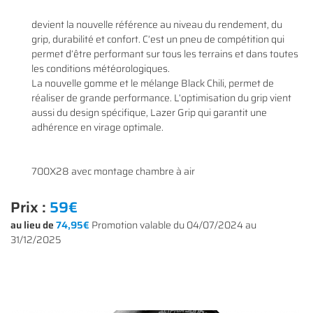
devient la nouvelle référence au niveau du rendement, du
grip, durabilité et confort. C’est un pneu de compétition qui
permet d’être performant sur tous les terrains et dans toutes
En cochant cette case, vous consentez à recevoir nos propositions commerciales à
les conditions météorologiques.
l'adresse email indiqué ci-dessus. Vous pouvez vous désinscrire à tout moment en
0
€
La nouvelle gomme et le mélange Black Chili, permet de
utilisant
le formulaire de désinscription
.
réaliser de grande performance. L’optimisation du grip vient
VALIDER VOTRE PANIER
aussi du design spécifique, Lazer Grip qui garantit une
INSCRIPTION
adhérence en virage optimale.
700X28 avec montage chambre à air
Prix :
59€
au lieu de
74,95€
Promotion valable du 04/07/2024 au
31/12/2025