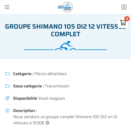


50 rue des Madeleines
77100 Mareuil-lès-Meaux

GROUPE SHIMANO 105 DI2 12 VITESSES
01 64 34 07 57
COMPLET
0
€
Vider
Catégorie :
Pièces détachées

Sous-catégorie :
Transmission

Adresse email de réception

Il n'y a aucun produit dans votre panier
Disponibilité
Stock magasin

Voir notre sélection
Recopier le code ci-contre

Description :

Nous vendons un groupe complet Shimano 105 DI2 en 12
Rafraîchir le captcha

vitesses à 1500€ 😍