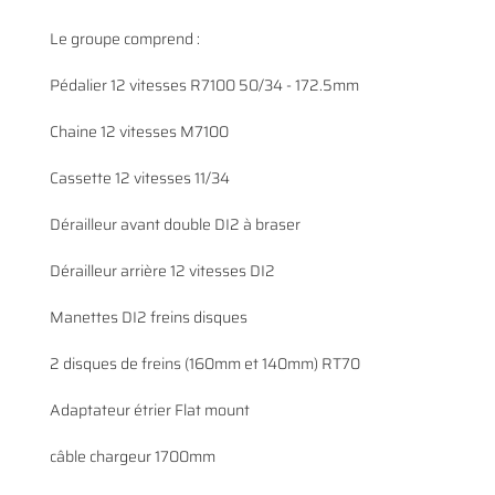
Le groupe comprend :
Pédalier 12 vitesses R7100 50/34 - 172.5mm
En cochant cette case, vous consentez à recevoir nos propositions commerciales à
l'adresse email indiqué ci-dessus. Vous pouvez vous désinscrire à tout moment en
0
€
Chaine 12 vitesses M7100
utilisant
le formulaire de désinscription
.
VALIDER VOTRE PANIER
Cassette 12 vitesses 11/34
INSCRIPTION
Dérailleur avant double DI2 à braser
Dérailleur arrière 12 vitesses DI2
Manettes DI2 freins disques
2 disques de freins (160mm et 140mm) RT70
Adaptateur étrier Flat mount
câble chargeur 1700mm