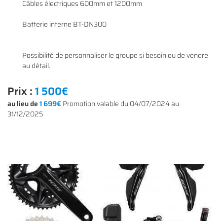
Câbles électriques 600mm et 1200mm
Batterie interne BT-DN300
Possibilité de personnaliser le groupe si besoin ou de vendre
au détail.
Prix :
1 500€
au lieu de
1 699€
Promotion valable du 04/07/2024 au
31/12/2025
Une questio
ACCUEIL
01 64 34 07 
NOS SERVICES
NOS VÉLOS