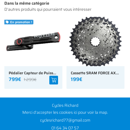
Dans la même catégorie
D'autres produits qui pourraient vous intéresser
En promotion !

Pédalier Capteur de Puissance Rotor 2Inpower Direct Mount (sans plateaux) Noir
Cassette SRAM FORCE AXS 12 vitesses 10/36
799€
199€
1 299€
Cycles Richard
Merci d'accepter les cookies
ici
pour voir la map.
01 64 34 07 57