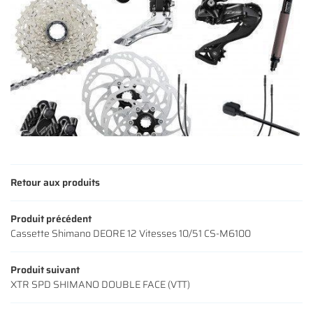
NOS MODÈLES
S ACCESSOIRES
Rejoignez-nous
AVIS
ACTUALITÉS
Restez infor
CONTACT
INSCRIPTION NEWS
Retour aux produits
Produit précédent
Cassette Shimano DEORE 12 Vitesses 10/51 CS-M6100
Produit suivant
XTR SPD SHIMANO DOUBLE FACE (VTT)