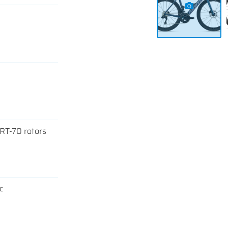
RT-70 rotors
c