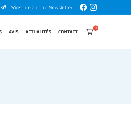
S’inscrire à notre Newsletter
S
AVIS
ACTUALITÉS
CONTACT

0
€
Vider
Il n'y a aucun produit dans votre panier
Voir notre sélection