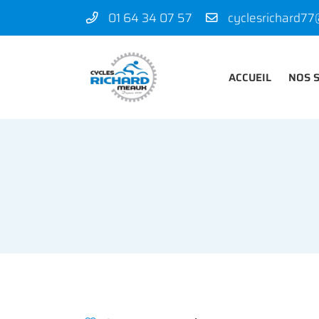
01 64 34 07 57
50 rue des Madeleines
77100 Mareuil-lès-Meaux
01 64 34 07 57
ACCUEIL
NOS 
Adresse email de réception
