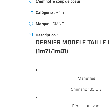
C'est notre coup de coeur !

Recopier le code ci-contre

Catégorie :
Vélos
Rafraîchir le captcha


Marque :
GIANT

En cochant cette case, vous consentez à recevoir nos propositions commerc
l'adresse email indiqué ci-dessus. Vous pouvez vous désinscrire à tout m
utilisant
le formulaire de désinscription
.
Description :

DERNIER MODELE TAILLE
INSCRIPTION
(1m71/1m81)
Manettes
Shimano 105 Di2
Dérailleur avant