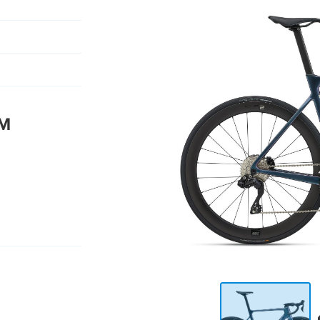
iales à
oment en
 M