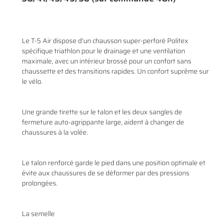
Le T-5 Air dispose d'un chausson super-perforé Politex
En cochant cette case, vous consentez à recevoir nos propositions commerciales à
spécifique triathlon pour le drainage et une ventilation
l'adresse email indiqué ci-dessus. Vous pouvez vous désinscrire à tout moment en
0
€
utilisant
le formulaire de désinscription
.
maximale, avec un intérieur brossé pour un confort sans
chaussette et des transitions rapides. Un confort suprême sur
VALIDER VOTRE PANIER
INSCRIPTION
le vélo.
Une grande tirette sur le talon et les deux sangles de
fermeture auto-agrippante large, aident à changer de
chaussures à la volée.
Le talon renforcé garde le pied dans une position optimale et
évite aux chaussures de se déformer par des pressions
prolongées.
La semelle