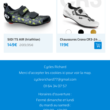
SIDI T5 AIR (triathlon)
Chaussures Crono CR3-24 Composit
149€
119€
209,95€
Cycles Richard
Merci d'accepter les cookies
ici
pour voir la map.
01 64 34 07 57
Horaires d'ouverture :
Fermé dimanche et lundi
du mardi au samedi :