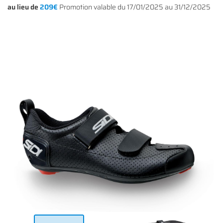
au lieu de
209€
Promotion valable du 17/01/2025 au 31/12/2025
Une questio
ACCUEIL
01 64 34 07 
NOS SERVICES
NOS VÉLOS
NOS MODÈLES
S ACCESSOIRES
Rejoignez-nous
AVIS
ACTUALITÉS
Restez infor
CONTACT
INSCRIPTION NEWS