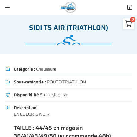


50 rue des Madeleines
77100 Mareuil-lès-Meaux

SIDI T5 AIR (TRIATHLON)
01 64 34 07 57
0
€
Vider
Catégorie :
Chaussure

Sous-catégorie :
ROUTE/TRIATHLON

Adresse email de réception

Disponibilité
Stock Magasin

Il n'y a aucun produit dans votre panier
Voir notre sélection
Description :

Recopier le code ci-contre

EN COLORIS NOIR
Rafraîchir le captcha

TAILLE : 44/45 en magasin
38/41/43/49/50 (sur commande 48h)