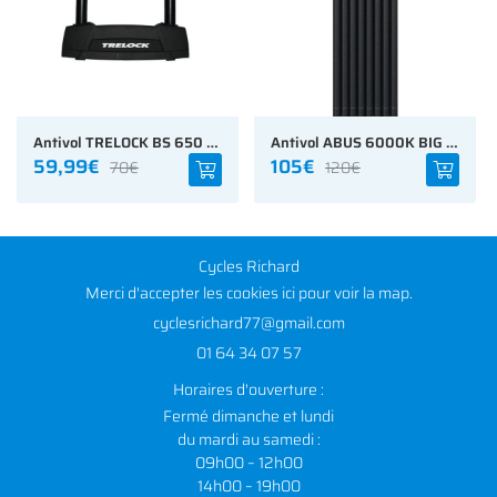
Antivol TRELOCK BS 650 6/6 Sécurité
Antivol ABUS 6000K BIG BORDO
59,99€
105€
70€
120€
Cycles Richard
Merci d'accepter les cookies
ici
pour voir la map.
01 64 34 07 57
Horaires d'ouverture :
Fermé dimanche et lundi
du mardi au samedi :
09h00 – 12h00
14h00 – 19h00