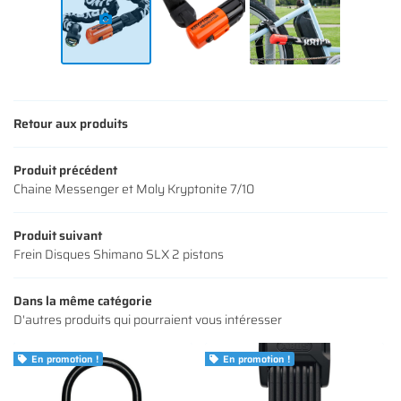
S ACCESSOIRES
Rejoignez-nous
AVIS
ACTUALITÉS
Restez infor
CONTACT
Retour aux produits
INSCRIPTION NEWS
Produit précédent
Chaine Messenger et Moly Kryptonite 7/10
Produit suivant
Frein Disques Shimano SLX 2 pistons
Dans la même catégorie
D'autres produits qui pourraient vous intéresser
En promotion !
En promotion !

