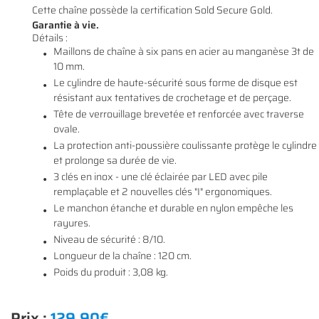
Cette chaîne possède la certification Sold Secure Gold.
Garantie à vie.
Détails :
Maillons de chaîne à six pans en acier au manganèse 3t de
10 mm.
En cochant cette case, vous consentez à recevoir nos propositions commerciales à
l'adresse email indiqué ci-dessus. Vous pouvez vous désinscrire à tout moment en
0
€
Le cylindre de haute-sécurité sous forme de disque est
utilisant
le formulaire de désinscription
.
résistant aux tentatives de crochetage et de perçage.
VALIDER VOTRE PANIER
Tête de verrouillage brevetée et renforcée avec traverse
INSCRIPTION
ovale.
La protection anti-poussière coulissante protège le cylindre
et prolonge sa durée de vie.
3 clés en inox - une clé éclairée par LED avec pile
remplaçable et 2 nouvelles clés "I" ergonomiques.
Le manchon étanche et durable en nylon empêche les
rayures.
Niveau de sécurité : 8/10.
Longueur de la chaîne : 120 cm.
Poids du produit : 3,08 kg.
Prix :
129,90€