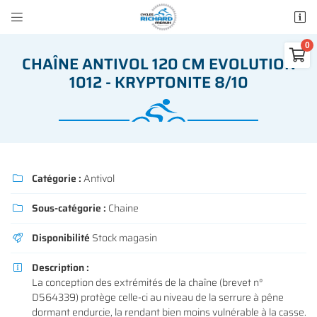


50 rue des Madeleines
77100 Mareuil-lès-Meaux

CHAÎNE ANTIVOL 120 CM EVOLUTION
01 64 34 07 57
1012 - KRYPTONITE 8/10
0
€
Vider
Catégorie :
Antivol

Sous-catégorie :
Chaine

Adresse email de réception

Il n'y a aucun produit dans votre panier
Disponibilité
Stock magasin

Voir notre sélection
Recopier le code ci-contre

Description :

La conception des extrémités de la chaîne (brevet n°
Rafraîchir le captcha

D564339) protège celle-ci au niveau de la serrure à pêne
dormant endurcie, la rendant bien moins vulnérable à la casse.