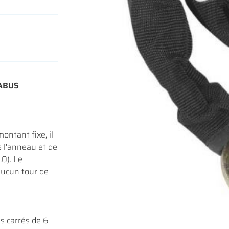
iales à
oment en
 ABUS
ontant fixe, il
s l'anneau et de
.0). Le
aucun tour de
s carrés de 6