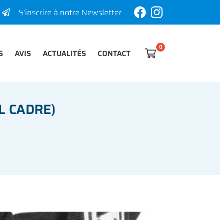
S’inscrire à notre Newsletter
S
AVIS
ACTUALITÉS
CONTACT

0
€
Vider
L CADRE)
Il n'y a aucun produit dans votre panier
Voir notre sélection