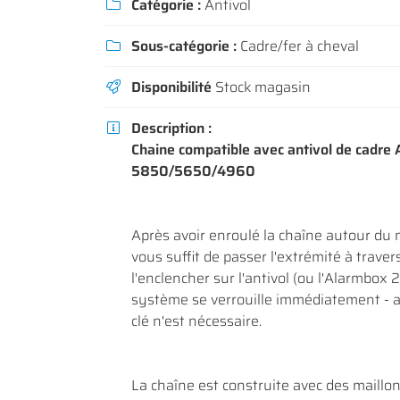
Catégorie :
Antivol

Recopier le code ci-contre

Sous-catégorie :
Cadre/fer à cheval
Rafraîchir le captcha


Disponibilité
Stock magasin

En cochant cette case, vous consentez à recevoir nos propositions commerc
l'adresse email indiqué ci-dessus. Vous pouvez vous désinscrire à tout m
utilisant
le formulaire de désinscription
.
Description :

Chaine compatible avec antivol de cadre
INSCRIPTION
5850/5650/4960
Après avoir enroulé la chaîne autour du m
vous suffit de passer l'extrémité à traver
l'enclencher sur l'antivol (ou l'Alarmbox 2
système se verrouille immédiatement - 
clé n'est nécessaire.
La chaîne est construite avec des maillon