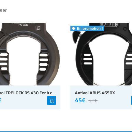
sser
En promotion !

Antivol TRELOCK RS 430 Fer à cheval
Antivol ABUS 4650X
€
45€
50€