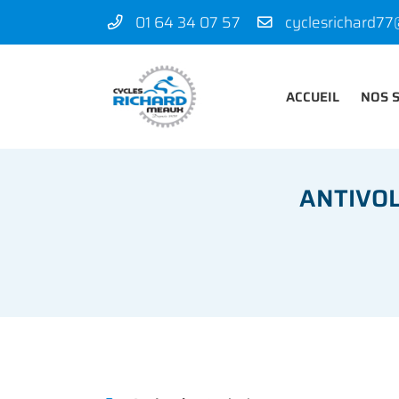
01 64 34 07 57
50 rue des Madeleines
77100 Mareuil-lès-Meaux
01 64 34 07 57
ACCUEIL
NOS 
ANTIVOL
Adresse email de réception
