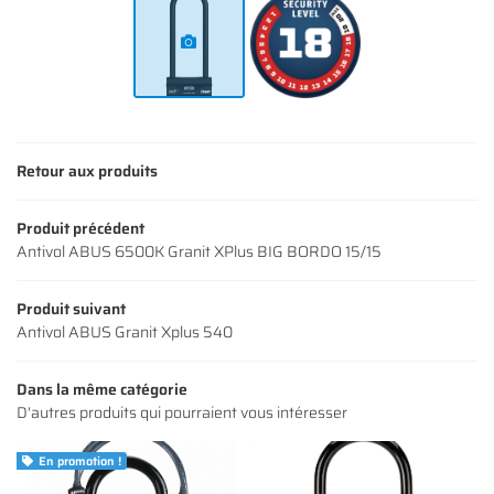
S ACCESSOIRES
Rejoignez-nous
AVIS
ACTUALITÉS
Restez infor
CONTACT
Retour aux produits
INSCRIPTION NEWS
Produit précédent
Antivol ABUS 6500K Granit XPlus BIG BORDO 15/15
Produit suivant
Antivol ABUS Granit Xplus 540
Dans la même catégorie
D'autres produits qui pourraient vous intéresser
En promotion !
