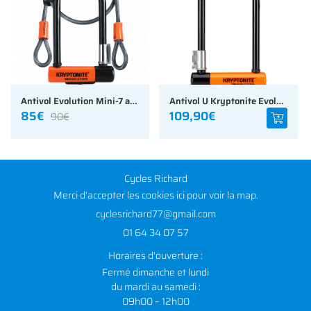
Antivol Evolution Mini-7 avec câble KryptoFlex Kryptonite
Antivol U Kryptonite Evolution STD
85€
109,90€
90€
Cycles Richard
Merci d'accepter les cookies
ici
pour voir la map.
01 64 34 07 57
Horaires d'ouverture :
Fermé dimanche et lundi
du mardi au samedi :
09h00 – 12h00