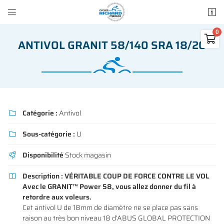


50 rue des Madeleines
77100 Mareuil-lès-Meaux

ANTIVOL GRANIT 58/140 SRA 18/20
01 64 34 07 57
0
€
Vider
Catégorie :
Antivol

Sous-catégorie :
U

Adresse email de réception

Disponibilité
Stock magasin

Il n'y a aucun produit dans votre panier
Voir notre sélection
Description :
VÉRITABLE COUP DE FORCE CONTRE LE VOL

Recopier le code ci-contre

Avec le GRANIT™ Power 58, vous allez donner du fil à
retordre aux voleurs.
Rafraîchir le captcha

Cet antivol U de 18mm de diamètre ne se place pas sans
raison au très bon niveau 18 d’ABUS GLOBAL PROTECTION