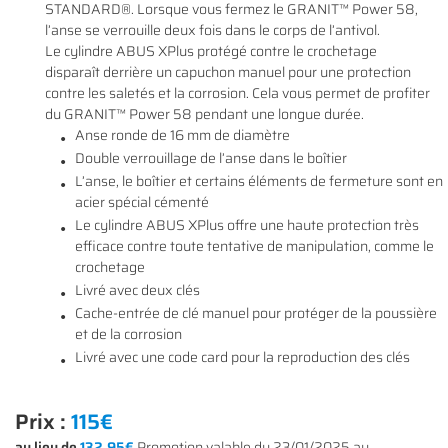
STANDARD®. Lorsque vous fermez le GRANIT™ Power 58,
l’anse se verrouille deux fois dans le corps de l’antivol.
Le cylindre ABUS XPlus protégé contre le crochetage
disparaît derrière un capuchon manuel pour une protection
contre les saletés et la corrosion. Cela vous permet de profiter
En cochant cette case, vous consentez à recevoir nos propositions commerciales à
l'adresse email indiqué ci-dessus. Vous pouvez vous désinscrire à tout moment en
du GRANIT™ Power 58 pendant une longue durée.
0
€
utilisant
le formulaire de désinscription
.
Anse ronde de 16 mm de diamètre
VALIDER VOTRE PANIER
Double verrouillage de l’anse dans le boîtier
INSCRIPTION
L’anse, le boîtier et certains éléments de fermeture sont en
acier spécial cémenté
Le cylindre ABUS XPlus offre une haute protection très
efficace contre toute tentative de manipulation, comme le
crochetage
Livré avec deux clés
Cache-entrée de clé manuel pour protéger de la poussière
et de la corrosion
Livré avec une code card pour la reproduction des clés
Prix :
115€
au lieu de
132,95€
Promotion valable du 23/01/2025 au