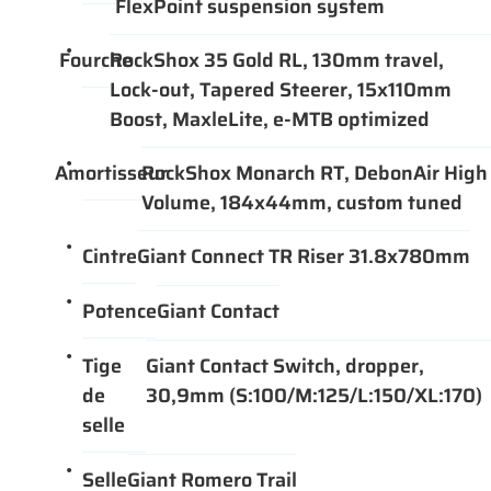
FlexPoint suspension system
Fourche
RockShox 35 Gold RL, 130mm travel,
Lock-out, Tapered Steerer, 15x110mm
Boost, MaxleLite, e-MTB optimized
Amortisseur
RockShox Monarch RT, DebonAir High
Volume, 184x44mm, custom tuned
Cintre
Giant Connect TR Riser 31.8x780mm
Potence
Giant Contact
Tige
Giant Contact Switch, dropper,
de
30,9mm (S:100/M:125/L:150/XL:170)
selle
Selle
Giant Romero Trail