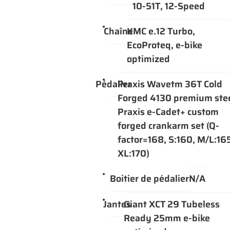
10-51T, 12-Speed
Chaîne
KMC e.12 Turbo,
EcoProteq, e-bike
optimized
Pédalier
Praxis Wavetm 36T Cold
Forged 4130 premium ste
Praxis e-Cadet+ custom
forged crankarm set (Q-
Une quest
factor=168, S:160, M/L:16
XL:170)
ACCUEIL
Boitier de pédalier
N/A
01 64 34 0
NOS SERVICES
NOS VÉLOS
Jantes
Giant XCT 29 Tubeless
Ready 25mm e-bike
NOS MODÈLES