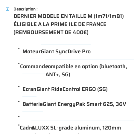
Description :

DERNIER MODELE EN TAILLE M (1m71/1m81)
ÉLIGIBLE A LA PRIME ILE DE FRANCE
En cochant cette case, vous consentez à recevoir nos propositions commerciales à l'adresse
(REMBOURSEMENT DE 400€)
email indiqué ci-dessus. Vous pouvez vous désinscrire à tout moment en utilisant
le
formulaire de désinscription
.
VALIDER VOTRE PANIER
Moteur
Giant SyncDrive Pro
INSCRIPTION
Commande
compatible en option (bluetooth,
ANT+, SG)
Ecran
Giant RideControl ERGO (SG)
Batterie
Giant EnergyPak Smart 625, 36V
Cadre
ALUXX SL-grade aluminum, 120mm