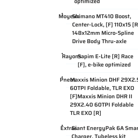
optimized
S ACCESSOIRES
Rejoignez-no
Moyeux
Shimano MT410 Boost,
AVIS
Center-Lock, [F] 110x15 [R
148x12mm Micro-Spline
ACTUALITÉS
Drive Body Thru-axle
Restez inf
CONTACT
Rayons
Sapim E-Lite [R] Race
INSCRIPTION NE
[F], e-bike optimized
Pneus
Maxxis Minion DHF 29X2.
60TPI Foldable, TLR EXO
[F]Maxxis Minion DHR II
29X2.40 60TPI Foldable
TLR EXO [R]
Extras
Giant EnergyPak 6A Smar
Charger, Tubeless kit