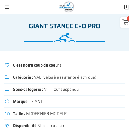


50 rue des Madeleines
77100 Mareuil-lès-Meaux

GIANT STANCE E+0 PRO
01 64 34 07 57
0
€
Vi
C'est notre coup de coeur !

Catégorie :
VAE (vélos à assistance électrique)

Sous-catégorie :
VTT Tout suspendu

Adresse email de réception

Il n'y a aucun produit dans votre panie
Voir notre sélection
Marque :
GIANT

Recopier le code ci-contre

Taille :
M (DERNIER MODELE)

Rafraîchir le captcha

Disponibilité
Stock magasin
