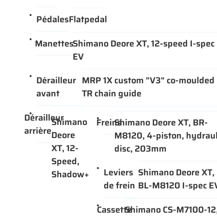
Pédales
Flatpedal
Manettes
Shimano Deore XT, 12-speed I-spec
EV
Dérailleur
MRP 1X custom "V3" co-moulded
avant
TR chain guide
Dérailleur
Shimano
Freins
Shimano Deore XT, BR-
arrière
Deore
M8120, 4-piston, hydraul
XT, 12-
disc, 203mm
Speed,
Leviers
Shimano Deore XT,
Shadow+
de frein
BL-M8120 I-spec E
Cassette
Shimano CS-M7100-12