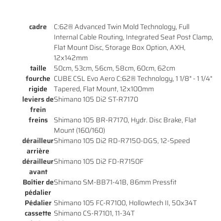
cadre
C:62® Advanced Twin Mold Technology, Full
Internal Cable Routing, Integrated Seat Post Clamp,
En cochant cette case, vous consentez à recevoir nos propositions commerciales à
Flat Mount Disc, Storage Box Option, AXH,
l'adresse email indiqué ci-dessus. Vous pouvez vous désinscrire à tout moment en
0
€
12x142mm
utilisant
le formulaire de désinscription
.
taille
50cm, 53cm, 56cm, 58cm, 60cm, 62cm
VALIDER VOTRE PANIER
fourche
CUBE CSL Evo Aero C:62® Technology, 1 1/8" - 1 1/4"
INSCRIPTION
rigide
Tapered, Flat Mount, 12x100mm
leviers de
Shimano 105 Di2 ST-R7170
frein
freins
Shimano 105 BR-R7170, Hydr. Disc Brake, Flat
Mount (160/160)
dérailleur
Shimano 105 Di2 RD-R7150-DGS, 12-Speed
arrière
dérailleur
Shimano 105 Di2 FD-R7150F
avant
Boîtier de
Shimano SM-BB71-41B, 86mm Pressfit
pédalier
Pédalier
Shimano 105 FC-R7100, Hollowtech II, 50x34T
cassette
Shimano CS-R7101, 11-34T