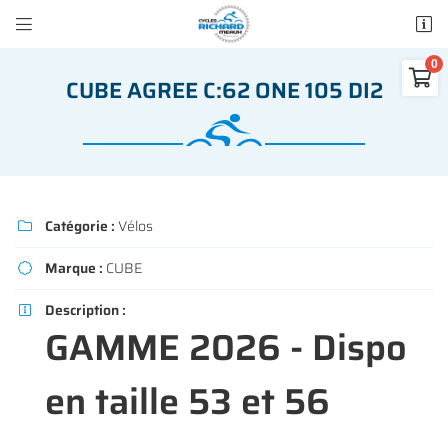


50 rue des Madeleines
77100 Mareuil-lès-Meaux

CUBE AGREE C:62 ONE 105 DI2
01 64 34 07 57
0
€
Vider
Catégorie :
Vélos

Marque :
CUBE

Adresse email de réception

Description :

Il n'y a aucun produit dans votre panier
GAMME 2026 - Dispo
Voir notre sélection
Recopier le code ci-contre

en taille 53 et 56
Rafraîchir le captcha
