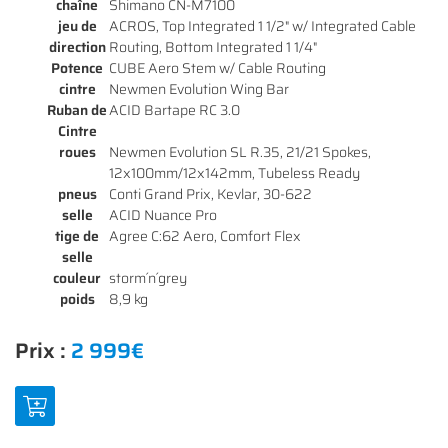
chaîne
Shimano CN-M7100
jeu de
ACROS, Top Integrated 1 1/2" w/ Integrated Cable
direction
Routing, Bottom Integrated 1 1/4"
Potence
CUBE Aero Stem w/ Cable Routing
cintre
Newmen Evolution Wing Bar
Ruban de
ACID Bartape RC 3.0
Cintre
roues
Newmen Evolution SL R.35, 21/21 Spokes,
12x100mm/12x142mm, Tubeless Ready
pneus
Conti Grand Prix, Kevlar, 30-622
selle
ACID Nuance Pro
tige de
Agree C:62 Aero, Comfort Flex
Une questio
selle
couleur
storm´n´grey
ACCUEIL
poids
8,9 kg
01 64 34 07 
NOS SERVICES
Prix :
2 999€
NOS VÉLOS
NOS MODÈLES