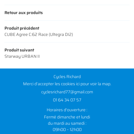
Retour aux produits
Produit précédent
CUBE Agree C:62 Race (Ultegra DI2)
Produit suivant
Starway URBAN II
Cycles Richard
Merci d'accepter les cookies
ici
pour voir la map.
01 64 34 07 57
Horaires d'ouverture :
Fermé dimanche et lundi
du mardi au samedi :
09h00 – 12h00