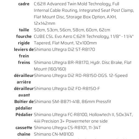
cadre
C:62® Advanced Twin Mold Technology, Full
Internal Cable Routing, Integrated Seat Post Clamp,
Flat Mount Disc, Storage Box Option, AXH,
12x142mm
En cochant cette case, vous consentez à recevoir nos propositions commerciales à
taille
50cm, 53cm, 56cm, 58cm, 60cm, 62cm
l'adresse email indiqué ci-dessus. Vous pouvez vous désinscrire à tout moment en
0
€
fourche
CUBE CSL Evo Aero C:62® Technology, 1 1/8" - 1 1/4"
utilisant
le formulaire de désinscription
.
rigide
Tapered, Flat Mount, 12x100mm
VALIDER VOTRE PANIER
leviers de
Shimano Ultegra Di2 ST-R8170
INSCRIPTION
frein
freins
Shimano Ultegra BR-R8170, Hydr. Disc Brake, Flat
Mount (160/160)
dérailleur
Shimano Ultegra Di2 RD-R8150-DGS. 12-Speed
arrière
dérailleur
Shimano Ultegra Di2 FD-R8150-F
avant
Boîtier de
Shimano SM-BB71-41B, 86mm Pressfit
pédalier
Pédalier
Shimano Ultegra FC-R8100, Hollowtech II, 50x34T,
4iiii Precision 3+ Powermeter one side
cassette
Shimano Ultegra CS-R8101, 11-34T
chaîne
Shimano CN-M8100