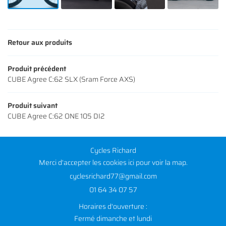
Retour aux produits
Produit précédent
CUBE Agree C:62 SLX (Sram Force AXS)
Produit suivant
CUBE Agree C:62 ONE 105 DI2
Cycles Richard
Merci d'accepter les cookies
ici
pour voir la map.
01 64 34 07 57
Horaires d'ouverture :
Fermé dimanche et lundi