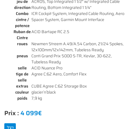
jeu de
ACROS, Top Integrated 1 1/2" w/ Integrated Cable
direction
Routing, Bottom Integrated 1 1/4"
Combo
ICR Cockpit System, Integrated Cable Routing, Aero
cintre /
Spacer System, Garmin Mount Interface
potence
Ruban de
ACID Bartape RC 2.5
Cintre
roues
Newmen Streem A.49/A.54 Carbon, 21/24 Spokes,
12x100mm/12x142mm, Tubeless Ready
pneus
Conti Grand Prix 5000 S-TR, Kevlar, 30-622,
Tubeless Ready
selle
ACID Nuance Pro
tige de
Agree C:62 Aero, Comfort Flex
Une questio
selle
extras
CUBE Agree C:62 Storage Box
ACCUEIL
couleur
glacier´n´black
poids
7,9 kg
01 64 34 07 
NOS SERVICES
Prix :
4 099€
NOS VÉLOS
NOS MODÈLES