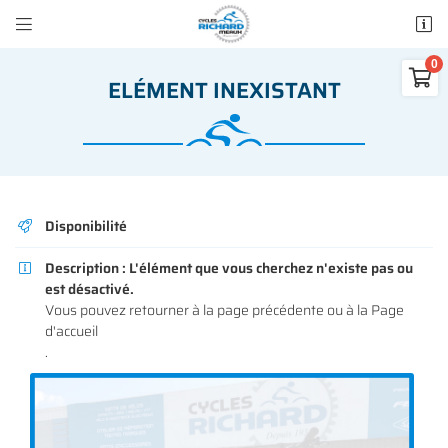


50 rue des Madeleines
77100 Mareuil-lès-Meaux

ELÉMENT INEXISTANT
01 64 34 07 57
0
€
Vider
Disponibilité

Description :
L'élément que vous cherchez n'existe pas ou

est désactivé.
Adresse email de réception

Vous pouvez
retourner à la page précédente
ou à la
Page
Il n'y a aucun produit dans votre panier
d'accueil
Voir notre sélection
.
Recopier le code ci-contre

Rafraîchir le captcha
