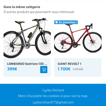
NOS MODÈLES
Dans la même catégorie
D'autres produits qui pourraient vous intéresser
S ACCESSOIRES
Rejoignez-nous
En promotion !

AVIS
ACTUALITÉS
Restez infor
CONTACT
INSCRIPTION NEWS
LOMBARDO Sestriere 130 27.5"
GIANT REVOLT 1
399€
1 700€
1 850€
Cycles Richard
Merci d'accepter les cookies
ici
pour voir la map.