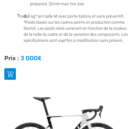
prepared, 32mm max tire size
NOS VÉLOS
Poids
8,8 kg* (en taille M avec porte-bidons et sans préventif)
NOS MODÈLES
*Poids basés sur les cadres peints en production comme
illustré. Les poids réels varieront en fonction de la couleur,
S ACCESSOIRES
Rejoignez-nous
de la taille du cadre et de la variation des composants. Les
spécifications sont sujettes à modification sans préavis.
AVIS
ACTUALITÉS
Prix :
3 000€
Restez infor
CONTACT
INSCRIPTION NEWS