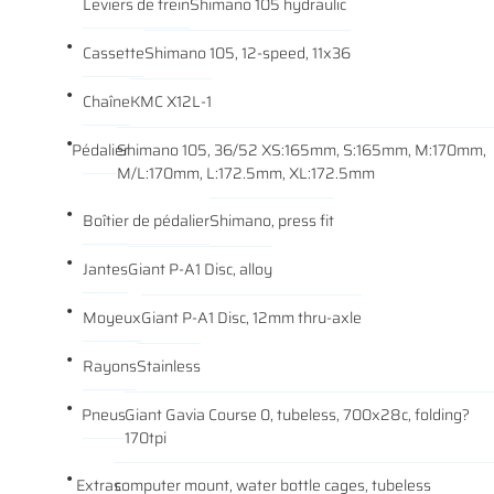
Leviers de frein
Shimano 105 hydraulic
Cassette
Shimano 105, 12-speed, 11x36
Chaîne
KMC X12L-1
Pédalier
Shimano 105, 36/52 XS:165mm, S:165mm, M:170mm,
M/L:170mm, L:172.5mm, XL:172.5mm
Boîtier de pédalier
Shimano, press fit
Jantes
Giant P-A1 Disc, alloy
Moyeux
Giant P-A1 Disc, 12mm thru-axle
Rayons
Stainless
Une questio
Pneus
Giant Gavia Course 0, tubeless, 700x28c, folding?
ACCUEIL
170tpi
01 64 34 07 
NOS SERVICES
Extras
computer mount, water bottle cages, tubeless