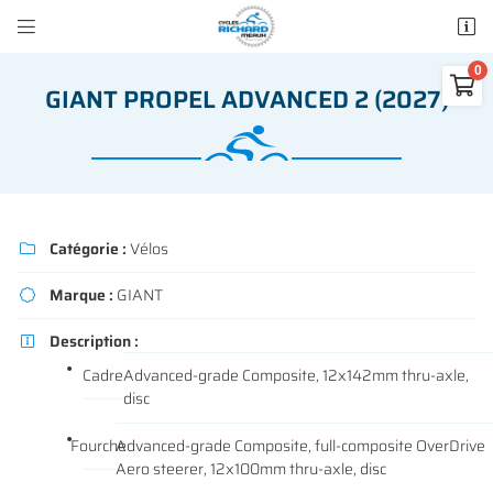


50 rue des Madeleines
77100 Mareuil-lès-Meaux

GIANT PROPEL ADVANCED 2 (2027)
01 64 34 07 57
0
€
Vider
Catégorie :
Vélos

Marque :
GIANT

Adresse email de réception

Description :

Il n'y a aucun produit dans votre panier
Cadre
Advanced-grade Composite, 12x142mm thru-axle,
Voir notre sélection
disc
Recopier le code ci-contre

Rafraîchir le captcha
Fourche
Advanced-grade Composite, full-composite OverDrive

Aero steerer, 12x100mm thru-axle, disc