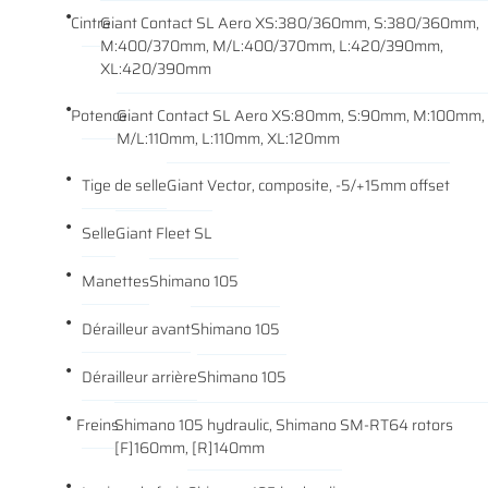
Cintre
Giant Contact SL Aero XS:380/360mm, S:380/360mm,
M:400/370mm, M/L:400/370mm, L:420/390mm,
XL:420/390mm
En cochant cette case, vous consentez à recevoir nos propositions commerciales à
Potence
Giant Contact SL Aero XS:80mm, S:90mm, M:100mm,
l'adresse email indiqué ci-dessus. Vous pouvez vous désinscrire à tout moment en
0
€
utilisant
le formulaire de désinscription
.
M/L:110mm, L:110mm, XL:120mm
VALIDER VOTRE PANIER
INSCRIPTION
Tige de selle
Giant Vector, composite, -5/+15mm offset
Selle
Giant Fleet SL
Manettes
Shimano 105
Dérailleur avant
Shimano 105
Dérailleur arrière
Shimano 105
Freins
Shimano 105 hydraulic, Shimano SM-RT64 rotors
[F]160mm, [R]140mm