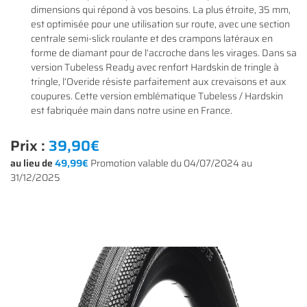
dimensions qui répond à vos besoins. La plus étroite, 35 mm,
est optimisée pour une utilisation sur route, avec une section
centrale semi-slick roulante et des crampons latéraux en
forme de diamant pour de l’accroche dans les virages. Dans sa
En cochant cette case, vous consentez à recevoir nos propositions commerciales à
version Tubeless Ready avec renfort Hardskin de tringle à
l'adresse email indiqué ci-dessus. Vous pouvez vous désinscrire à tout moment en
0
€
tringle, l’Overide résiste parfaitement aux crevaisons et aux
utilisant
le formulaire de désinscription
.
coupures. Cette version emblématique Tubeless / Hardskin
VALIDER VOTRE PANIER
est fabriquée main dans notre usine en France.
INSCRIPTION
Prix :
39,90€
au lieu de
49,99€
Promotion valable du 04/07/2024 au
31/12/2025