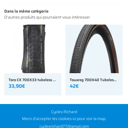
INSCRIPTION NEWS
Dans la même catégorie
D'autres produits qui pourraient vous intéresser
Toro CX 700X33 tubeless HUTCHINSON
Touareg 700X40 Tubeless Ready Reinforced-Flancs Beiges Tan HUTCHINSON GRAVEL
33,90€
42€
Cycles Richard
Merci d'accepter les cookies
ici
pour voir la map.