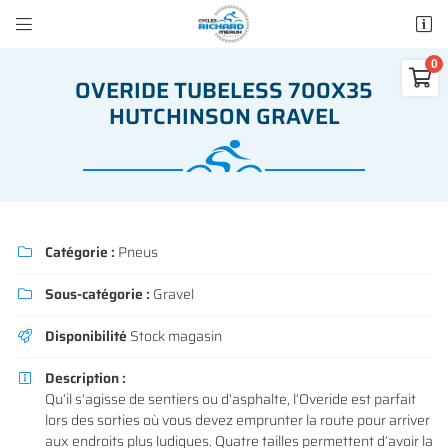


50 rue des Madeleines
77100 Mareuil-lès-Meaux

OVERIDE TUBELESS 700X35
01 64 34 07 57
HUTCHINSON GRAVEL
0
€
Vider
Catégorie :
Pneus

Sous-catégorie :
Gravel

Adresse email de réception

Il n'y a aucun produit dans votre panier
Disponibilité
Stock magasin

Voir notre sélection
Recopier le code ci-contre

Description :

Qu’il s’agisse de sentiers ou d’asphalte, l’Overide est parfait
Rafraîchir le captcha

lors des sorties où vous devez emprunter la route pour arriver
aux endroits plus ludiques. Quatre tailles permettent d’avoir la