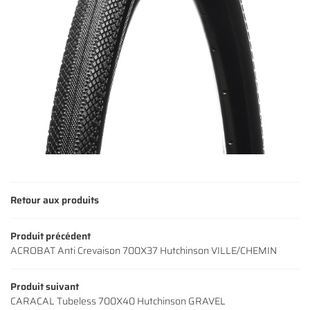
Une questio
ACCUEIL
01 64 34 07 
NOS SERVICES
NOS VÉLOS
NOS MODÈLES
Retour aux produits
S ACCESSOIRES
Rejoignez-nous
Produit précédent
AVIS
ACROBAT Anti Crevaison 700X37 Hutchinson VILLE/CHEMIN
ACTUALITÉS
Restez infor
Produit suivant
CONTACT
CARACAL Tubeless 700X40 Hutchinson GRAVEL