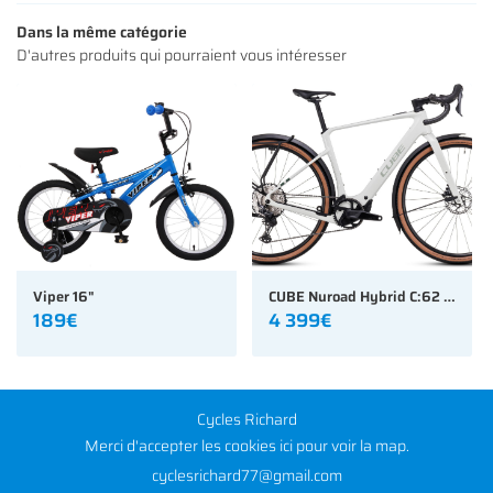
NOS MODÈLES
Dans la même catégorie
D'autres produits qui pourraient vous intéresser
S ACCESSOIRES
Rejoignez-nous
AVIS
ACTUALITÉS
Restez infor
CONTACT
INSCRIPTION NEWS
Viper 16"
CUBE Nuroad Hybrid C:62 Race FE (GRAVEL)
189€
4 399€
Cycles Richard
Merci d'accepter les cookies
ici
pour voir la map.