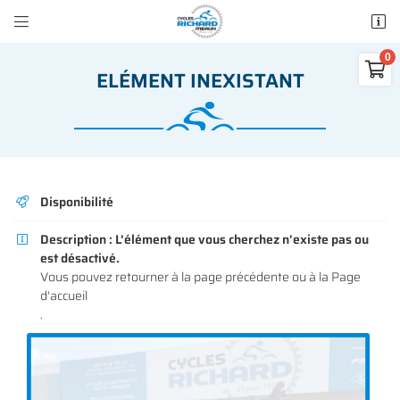


50 rue des Madeleines
77100 Mareuil-lès-Meaux

ELÉMENT INEXISTANT
01 64 34 07 57
0
€
Vider
Disponibilité

Description :
L'élément que vous cherchez n'existe pas ou

est désactivé.
Adresse email de réception

Vous pouvez
retourner à la page précédente
ou à la
Page
Il n'y a aucun produit dans votre panier
d'accueil
Voir notre sélection
.
Recopier le code ci-contre

Rafraîchir le captcha
