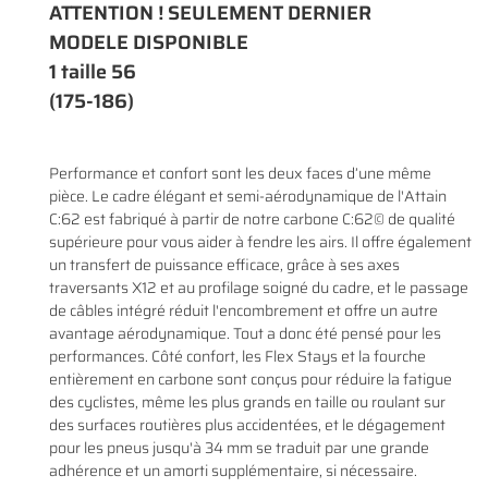
ATTENTION ! SEULEMENT DERNIER
MODELE DISPONIBLE
1 taille 56
(175-186)
En cochant cette case, vous consentez à recevoir nos propositions commerciales à
l'adresse email indiqué ci-dessus. Vous pouvez vous désinscrire à tout moment en
0
€
utilisant
le formulaire de désinscription
.
VALIDER VOTRE PANIER
Performance et confort sont les deux faces d’une même
INSCRIPTION
pièce. Le cadre élégant et semi-aérodynamique de l'Attain
C:62 est fabriqué à partir de notre carbone C:62© de qualité
supérieure pour vous aider à fendre les airs. Il offre également
un transfert de puissance efficace, grâce à ses axes
traversants X12 et au profilage soigné du cadre, et le passage
de câbles intégré réduit l'encombrement et offre un autre
avantage aérodynamique. Tout a donc été pensé pour les
performances. Côté confort, les Flex Stays et la fourche
entièrement en carbone sont conçus pour réduire la fatigue
des cyclistes, même les plus grands en taille ou roulant sur
des surfaces routières plus accidentées, et le dégagement
pour les pneus jusqu'à 34 mm se traduit par une grande
adhérence et un amorti supplémentaire, si nécessaire.