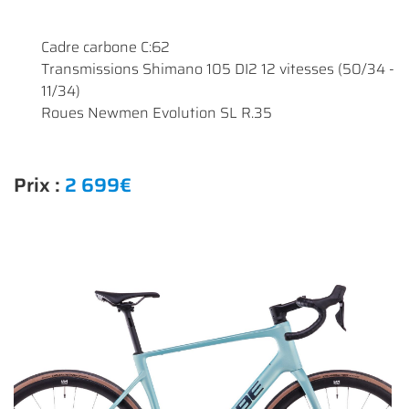
Cadre carbone C:62
Transmissions Shimano 105 DI2 12 vitesses (50/34 -
11/34)
Une questio
Roues Newmen Evolution SL R.35
ACCUEIL
Prix :
2 699€
01 64 34 07 
NOS SERVICES
NOS VÉLOS
NOS MODÈLES
S ACCESSOIRES
Rejoignez-nous
AVIS
ACTUALITÉS
Restez infor