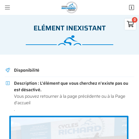


50 rue des Madeleines
77100 Mareuil-lès-Meaux

ELÉMENT INEXISTANT
01 64 34 07 57
0
€
Vider
Disponibilité

Description :
L'élément que vous cherchez n'existe pas ou

est désactivé.
Adresse email de réception

Vous pouvez
retourner à la page précédente
ou à la
Page
Il n'y a aucun produit dans votre panier
d'accueil
Voir notre sélection
.
Recopier le code ci-contre

Rafraîchir le captcha
