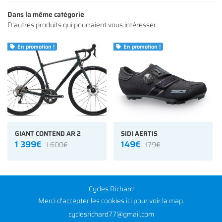
NOS MODÈLES
Dans la même catégorie
D'autres produits qui pourraient vous intéresser
S ACCESSOIRES
Rejoignez-nous
En promotion !
En promotion !


AVIS
ACTUALITÉS
Restez infor
CONTACT
INSCRIPTION NEWS
GIANT CONTEND AR 2
SIDI AERTIS
1 399€
149€
1 600€
179€
Cycles Richard
Merci d'accepter les cookies
ici
pour voir la map.