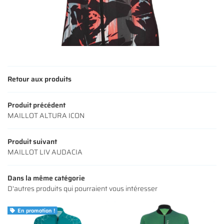
Une questio
ACCUEIL
01 64 34 07 
NOS SERVICES
NOS VÉLOS
Retour aux produits
NOS MODÈLES
Produit précédent
MAILLOT ALTURA ICON
S ACCESSOIRES
Rejoignez-nous
AVIS
Produit suivant
MAILLOT LIV AUDACIA
ACTUALITÉS
Restez infor
Dans la même catégorie
CONTACT
D'autres produits qui pourraient vous intéresser
INSCRIPTION NEWS
En promotion !
