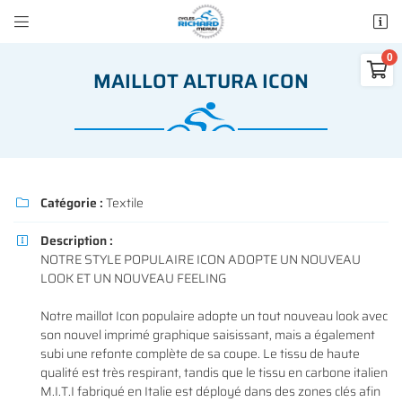


50 rue des Madeleines
77100 Mareuil-lès-Meaux

MAILLOT ALTURA ICON
01 64 34 07 57
0
€
Vider
Catégorie :
Textile

Description :

NOTRE STYLE POPULAIRE ICON ADOPTE UN NOUVEAU
Adresse email de réception

LOOK ET UN NOUVEAU FEELING
Il n'y a aucun produit dans votre panier
Voir notre sélection
Notre maillot Icon populaire adopte un tout nouveau look avec
Recopier le code ci-contre

son nouvel imprimé graphique saisissant, mais a également
subi une refonte complète de sa coupe. Le tissu de haute
Rafraîchir le captcha

qualité est très respirant, tandis que le tissu en carbone italien
M.I.T.I fabriqué en Italie est déployé dans des zones clés afin