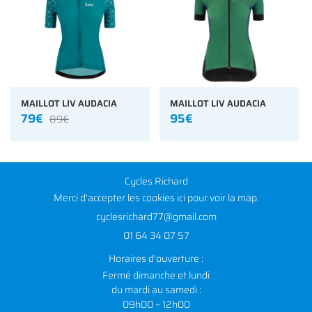
MAILLOT LIV AUDACIA
MAILLOT LIV AUDACIA
79€
95€
89€
Cycles Richard
Merci d'accepter les cookies
ici
pour voir la map.
01 64 34 07 57
Horaires d'ouverture :
Fermé dimanche et lundi
du mardi au samedi :
09h00 – 12h00