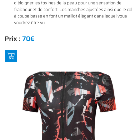
d’éloigner les toxines de la peau pour une sensation de
fraîcheur et de confort. Les manches ajustées ainsi que le col
à coupe basse en font un maillot élégant dans lequel vous
voudrez être vu.
En cochant cette case, vous consentez à recevoir nos propositions commerciales à
l'adresse email indiqué ci-dessus. Vous pouvez vous désinscrire à tout moment en
0
€
Prix :
70€
utilisant
le formulaire de désinscription
.
VALIDER VOTRE PANIER
INSCRIPTION